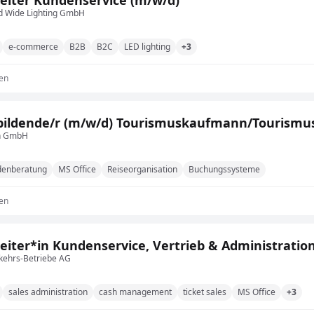
eiter Kundenservice (m/w/d)
 Wide Lighting GmbH
e-commerce
B2B
B2C
LED lighting
+3
en
bildende/r (m/w/d) Tourismuskaufmann/Tourismu
n GmbH
denberatung
MS Office
Reiseorganisation
Buchungssysteme
en
eiter*in Kundenservice, Vertrieb & Administration
kehrs-Betriebe AG
sales administration
cash management
ticket sales
MS Office
+3