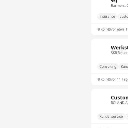
%)
Barmenia
insurance
cust
Köln
vor etwa 
Werkst
SKR Reise
Consulting
Kun
Köln
vor 11 Tag
Custom
ROLAND A
Kundenservice