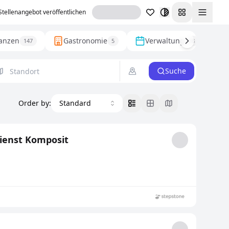
Stellenangebot veröffentlichen
Toggl
anzen
Gastronomie
Verwaltung
147
5
98
Suche
Order by
:
Standard
ienst Komposit