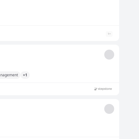
1
+
management
+1