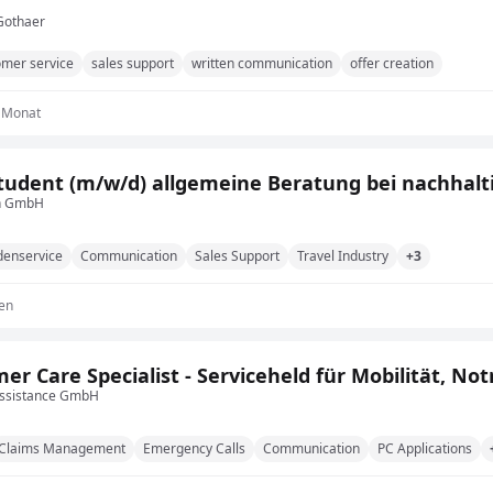
Gothaer
omer service
sales support
written communication
offer creation
1 Monat
udent (m/w/d) allgemeine Beratung bei nachhalt
n GmbH
denservice
Communication
Sales Support
Travel Industry
+3
en
er Care Specialist - Serviceheld für Mobilität,
ssistance GmbH
Claims Management
Emergency Calls
Communication
PC Applications