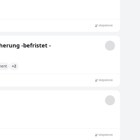
erung -befristet -
ment
+2