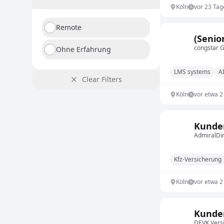
Köln
vor 23 Tag
Remote
(Senio
congstar
Ohne Erfahrung
LMS systems
AI
Clear Filters
Köln
vor etwa 
Kunden
AdmiralDi
Kfz-Versicherung
Köln
vor etwa 
Kunden
DEVK Vers