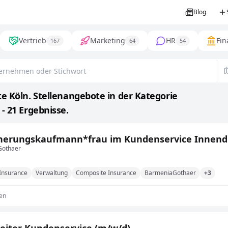
Blog
Vertrieb
Marketing
HR
Fin
167
64
54
e Köln. Stellenangebote in der Kategorie
- 21 Ergebnisse.
cherungskaufmann*frau im Kundenservice Innend
Gothaer
Insurance
Verwaltung
Composite Insurance
BarmeniaGothaer
+3
en