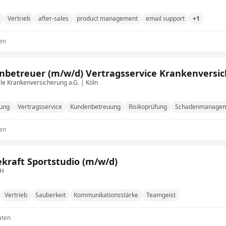
Vertrieb
after-sales
product management
email support
+1
en
betreuer (m/w/d) Vertragsservice Krankenversich
le Krankenversicherung a.G. | Köln
rung
Vertragsservice
Kundenbetreuung
Risikoprüfung
Schadenmanage
en
ekraft Sportstudio (m/w/d)
bH
Vertrieb
Sauberkeit
Kommunikationsstärke
Teamgeist
aten