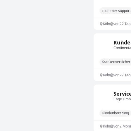
customer support
Köln
vor 22 Tag
Kunden
Continenta
Krankenversiche
Köln
vor 27 Tag
Servic
Cage Gm
Kundenberatung
Köln
vor 2 Mon