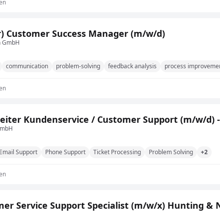
en
r) Customer Success Manager (m/w/d)
n GmbH
communication
problem-solving
feedback analysis
process improveme
en
eiter Kundenservice / Customer Support (m/w/d) -
 GmbH
Email Support
Phone Support
Ticket Processing
Problem Solving
+2
en
er Service Support Specialist (m/w/x) Hunting & 