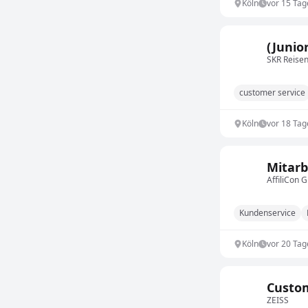
Köln
vor 15 Tag
(Junio
SKR Reise
customer service
Köln
vor 18 Tag
Mitarb
AffiliCon
Kundenservice
Köln
vor 20 Tag
Custom
ZEISS