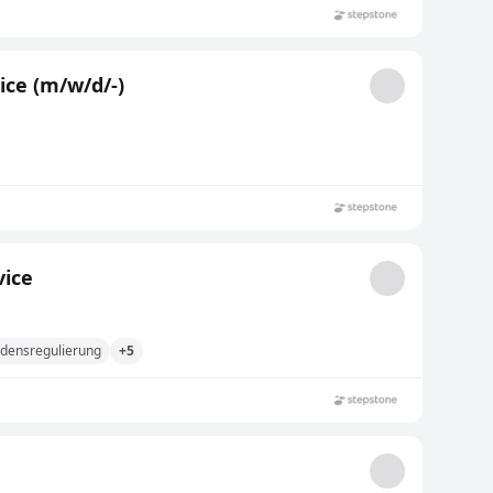
ice (m/w/d/-)
vice
densregulierung
+5