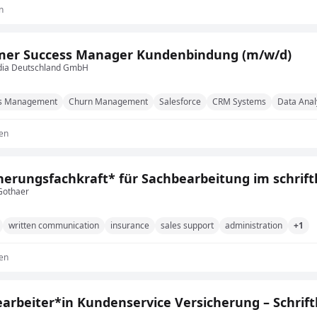
n
mer Success Manager Kundenbindung (m/w/d)
dia Deutschland GmbH
ss Management
Churn Management
Salesforce
CRM Systems
Data Anal
en
herungsfachkraft* für Sachbearbeitung im schriftl
Gothaer
written communication
insurance
sales support
administration
+1
en
arbeiter*in Kundenservice Versicherung – Schrift