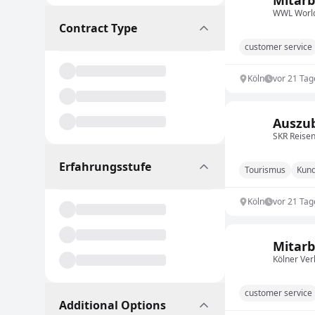
Mitarb
WWL World
Contract Type
customer service
Köln
vor 21 Tag
Auszu
SKR Reise
Erfahrungsstufe
Tourismus
Kun
Köln
vor 21 Tag
Mitarb
Kölner Ver
customer service
Additional Options