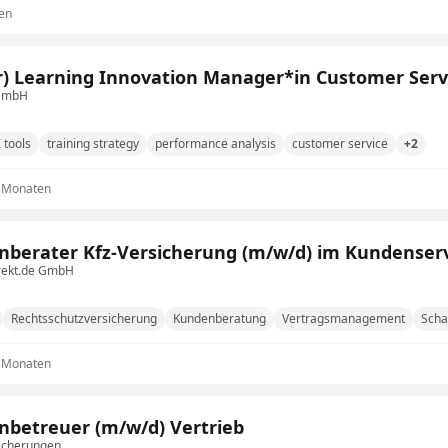
en
r) Learning Innovation Manager*in Customer Serv
 GmbH
 tools
training strategy
performance analysis
customer service
+2
2 Monaten
berater Kfz-Versicherung (m/w/d) im Kundenser
rekt.de GmbH
Rechtsschutzversicherung
Kundenberatung
Vertragsmanagement
Scha
2 Monaten
betreuer (m/w/d) Vertrieb
icherungen