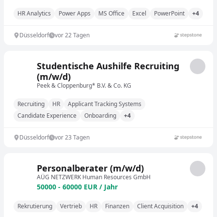
HR Analytics
Power Apps
MS Office
Excel
PowerPoint
+4
Düsseldorf
vor 22 Tagen
Studentische Aushilfe Recruiting
(m/w/d)
Peek & Cloppenburg* B.V. & Co. KG
Recruiting
HR
Applicant Tracking Systems
Candidate Experience
Onboarding
+4
Düsseldorf
vor 23 Tagen
Personalberater (m/w/d)
AÜG NETZWERK Human Resources GmbH
50000 - 60000 EUR / Jahr
Rekrutierung
Vertrieb
HR
Finanzen
Client Acquisition
+4