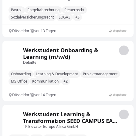
Payroll
Entgeltabrechnung
Steuerrecht
Sozialversicherungsrecht
LOGA3
+3
Düsseldorf
vor 13 Tagen
Werkstudent Onboarding &
Learning (m/w/d)
Deloitte
Onboarding
Learning & Development
Projektmanagement
MS Office
Kommunikation
+2
Düsseldorf
vor 14 Tagen
Werkstudent Learning &
Transformation SEED CAMPUS EA
(m/w/d)
TK Elevator Europe Africa GmbH