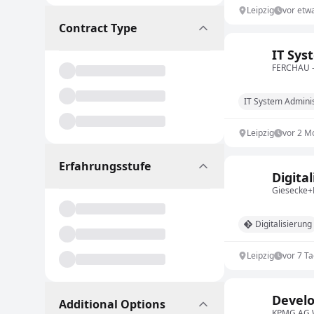
Leipzig
vor etw
Contract Type
IT Sys
FERCHAU –
IT System Adminis
Leipzig
vor 2 M
Erfahrungsstufe
Digita
Giesecke+
Digitalisierung
Leipzig
vor 7 T
Develo
Additional Options
KPMG AG W