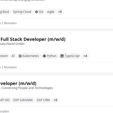
ng Boot
Spring Cloud
Git
Agile
+5
a 2 Monaten
 Full Stack Developer (m/w/d)
Deutschland GmbH
opment
AI
Kubernetes
Python
TypeScript
+4
a 2 Monaten
veloper (m/w/d)
 Connecting People and Technologies
AP OO
SAP S/4HANA
SAP CRM
+5
onaten