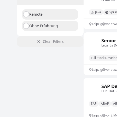
Java
Spri
Remote
Leipzig
vor etw
Ohne Erfahrung
Senior
Clear Filters
Legartis 
Full Stack Devel
Leipzig
vor etw
SAP De
FERCHAU –
SAP
ABAP
AB
Leipzig
vor 2 M