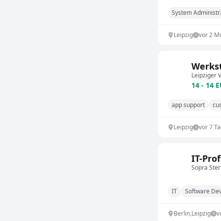
System Administr
Leipzig
vor 2 M
Werkst
Leipziger
14 - 14 
app support
cu
Leipzig
vor 7 T
IT-Pro
Sopra Ster
IT
Software De
Berlin,Leipzig
v