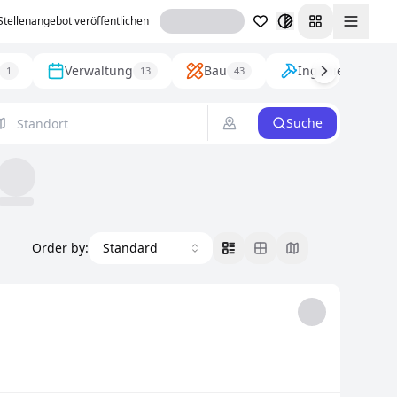
Stellenangebot veröffentlichen
Toggl
Verwaltung
Bau
Ingenieurwesen
1
13
43
Suche
Order by
:
Standard