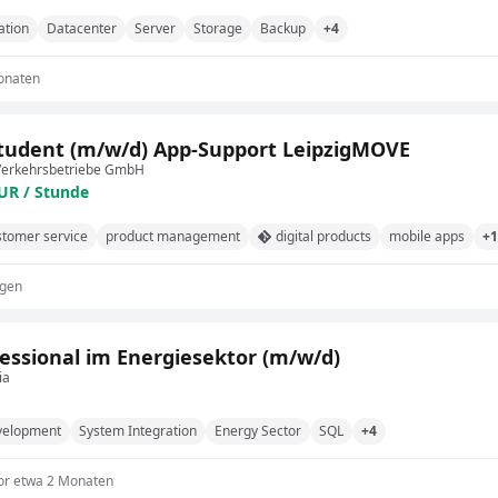
ation
Datacenter
Server
Storage
Backup
+4
onaten
udent (m/w/d) App-Support LeipzigMOVE
 Verkehrsbetriebe GmbH
EUR / Stunde
stomer service
product management
digital products
mobile apps
+1
agen
fessional im Energiesektor (m/w/d)
ia
velopment
System Integration
Energy Sector
SQL
+4
or etwa 2 Monaten