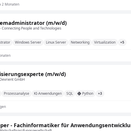
a 2 Monaten
temadministrator (m/w/d)
 Connecting People and Technologies
trator
Windows Server
Linux Server
Networking
Virtualization
+5
onaten
lisierungsexperte (m/w/d)
Devrient GmbH
Prozessanalyse
KI-Anwendungen
SQL
Python
+3
agen
per - Fachinformatiker für Anwendungsentwicklu
irtschaftsprüfungsgesellschaft