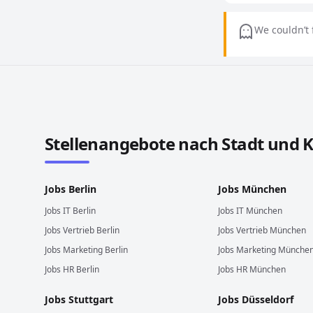
We couldn’t 
Stellenangebote in anderen Städten und Ländern
Stellenangebote nach Stadt und 
Jobs
Berlin
Jobs
München
Jobs
IT
Berlin
Jobs
IT
München
Jobs
Vertrieb
Berlin
Jobs
Vertrieb
München
Jobs
Marketing
Berlin
Jobs
Marketing
Münche
Jobs
HR
Berlin
Jobs
HR
München
Jobs
Stuttgart
Jobs
Düsseldorf