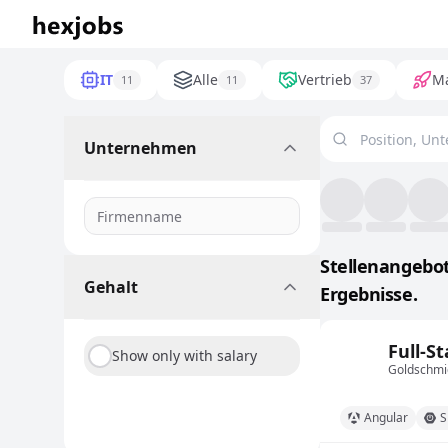
IT
Alle
Vertrieb
Ma
11
11
37
Unternehmen
Stellenangebote
Gehalt
Ergebnisse.
Full-S
Show only with salary
Goldschmi
Angular
S