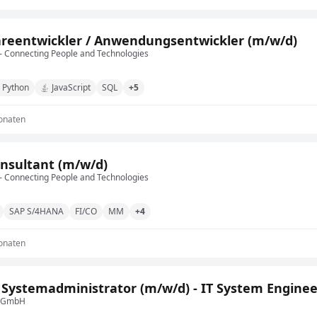
reentwickler / Anwendungsentwickler (m/w/d)
 Connecting People and Technologies
Python
JavaScript
SQL
+5
onaten
nsultant (m/w/d)
 Connecting People and Technologies
SAP S/4HANA
FI/CO
MM
+4
onaten
 Systemadministrator (m/w/d) - IT System Enginee
r GmbH