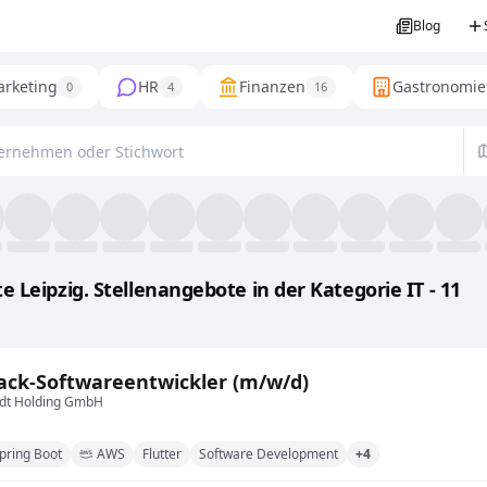
Blog
rketing
HR
Finanzen
Gastronomie
0
4
16
 Leipzig. Stellenangebote in der Kategorie IT - 11
tack-Softwareentwickler (m/w/d)
dt Holding GmbH
pring Boot
AWS
Flutter
Software Development
+4