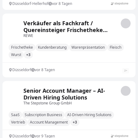
Düsseldorf-Hellerhof
vor 8 Tagen
Verkäufer als Fachkraft /
Quereinsteiger Frischetheke
(m/w/d)
REWE
Frischetheke
Kundenberatung
Warenpräsentation
Fleisch
Wurst
+3
Düsseldorf
vor 8 Tagen
2
+
Senior Account Manager – AI-
Driven Hiring Solutions
The Stepstone Group GmbH
SaaS
Subscription Business
AI-Driven Hiring Solutions
Vertrieb
Account Management
+3
Düsseldorf
vor 9 Tagen