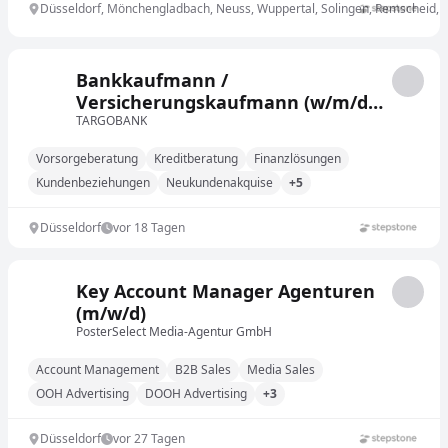
Düsseldorf, Mönchengladbach, Neuss, Wuppertal, Solingen, Remscheid, 
Bankkaufmann /
Versicherungskaufmann (w/m/d)
Düsseldorf
TARGOBANK
Vorsorgeberatung
Kreditberatung
Finanzlösungen
Kundenbeziehungen
Neukundenakquise
+5
Düsseldorf
vor 18 Tagen
Key Account Manager Agenturen
(m/w/d)
PosterSelect Media-Agentur GmbH
Account Management
B2B Sales
Media Sales
OOH Advertising
DOOH Advertising
+3
Düsseldorf
vor 27 Tagen