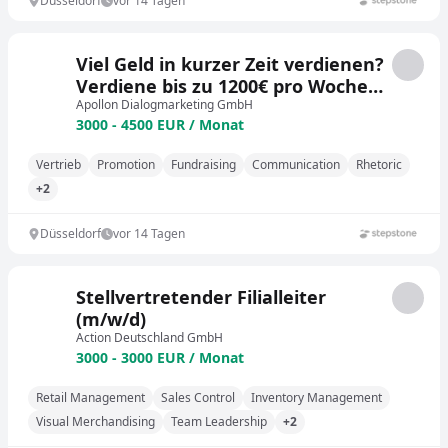
Düsseldorf
vor 14 Tagen
Viel Geld in kurzer Zeit verdienen?
Verdiene bis zu 1200€ pro Woche
als Promoter*in! Quereinsteiger
Apollon Dialogmarketing GmbH
3000 - 4500 EUR / Monat
Vertrieb
Promotion
Fundraising
Communication
Rhetoric
+2
Düsseldorf
vor 14 Tagen
Stellvertretender Filialleiter
(m/w/d)
Action Deutschland GmbH
3000 - 3000 EUR / Monat
Retail Management
Sales Control
Inventory Management
Visual Merchandising
Team Leadership
+2