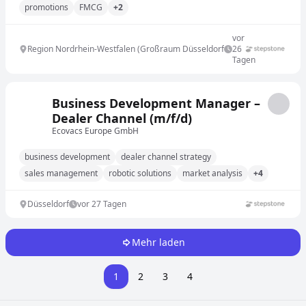
promotions
FMCG
+2
vor
Region Nordrhein-Westfalen (Großraum Düsseldorf
26
Tagen
Business Development Manager –
Dealer Channel (m/f/d)
Ecovacs Europe GmbH
business development
dealer channel strategy
sales management
robotic solutions
market analysis
+4
Düsseldorf
vor 27 Tagen
Mehr laden
1
2
3
4