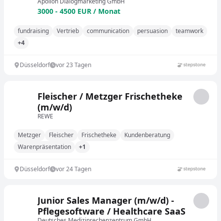
Apollon Dialogmarketing GmbH
3000 - 4500 EUR / Monat
fundraising
Vertrieb
communication
persuasion
teamwork
+4
Düsseldorf
vor 23 Tagen
Fleischer / Metzger Frischetheke
(m/w/d)
REWE
Metzger
Fleischer
Frischetheke
Kundenberatung
Warenpräsentation
+1
Düsseldorf
vor 24 Tagen
Junior Sales Manager (m/w/d) -
Pflegesoftware / Healthcare SaaS
Deutsches Medizinrechenzentrum GmbH