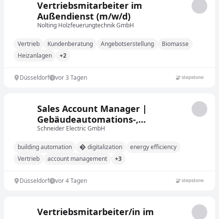
Vertriebsmitarbeiter im
Außendienst (m/w/d)
Nolting Holzfeuerungtechnik GmbH
Vertrieb
Kundenberatung
Angebotserstellung
Biomasse
Heizanlagen
+2
Düsseldorf
vor 3 Tagen
Sales Account Manager |
Gebäudeautomations-,
Digitalisierungs- &
Schneider Electric GmbH
Energieeffizienzlösungen |
building automation
digitalization
energy efficiency
(w/m/d)
Vertrieb
account management
+3
Düsseldorf
vor 4 Tagen
Vertriebsmitarbeiter/in im