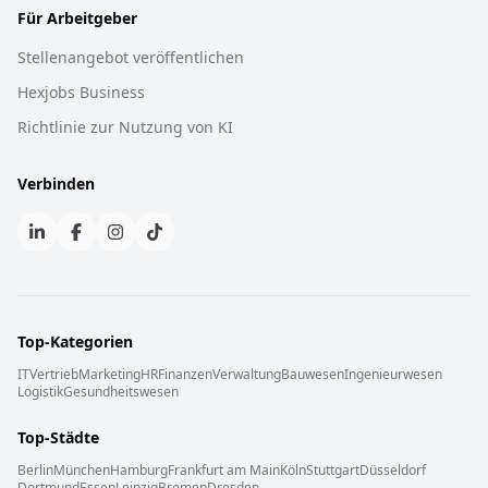
Für Arbeitgeber
Stellenangebot veröffentlichen
Hexjobs Business
Richtlinie zur Nutzung von KI
Verbinden
Top-Kategorien
IT
Vertrieb
Marketing
HR
Finanzen
Verwaltung
Bauwesen
Ingenieurwesen
Logistik
Gesundheitswesen
Top-Städte
Berlin
München
Hamburg
Frankfurt am Main
Köln
Stuttgart
Düsseldorf
Dortmund
Essen
Leipzig
Bremen
Dresden