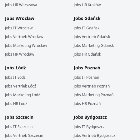
Jobs
HR
Warszawa
Jobs
HR
Kraków
Jobs
Wrocław
Jobs
Gdańsk
Jobs
IT
Wrocław
Jobs
IT
Gdańsk
Jobs
Vertrieb
Wrocław
Jobs
Vertrieb
Gdańsk
Jobs
Marketing
Wrocław
Jobs
Marketing
Gdańsk
Jobs
HR
Wrocław
Jobs
HR
Gdańsk
Jobs
Łódź
Jobs
Poznań
Jobs
IT
Łódź
Jobs
IT
Poznań
Jobs
Vertrieb
Łódź
Jobs
Vertrieb
Poznań
Jobs
Marketing
Łódź
Jobs
Marketing
Poznań
Jobs
HR
Łódź
Jobs
HR
Poznań
Jobs
Szczecin
Jobs
Bydgoszcz
Jobs
IT
Szczecin
Jobs
IT
Bydgoszcz
Jobs
Vertrieb
Szczecin
Jobs
Vertrieb
Bydgoszcz