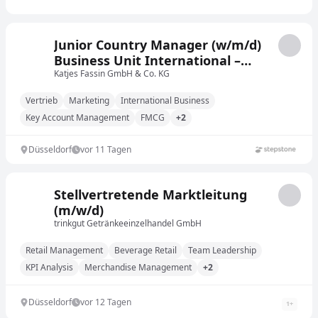
Junior Country Manager (w/m/d)
Business Unit International –
Sales und Marketing
Katjes Fassin GmbH & Co. KG
Vertrieb
Marketing
International Business
Key Account Management
FMCG
+2
Düsseldorf
vor 11 Tagen
Stellvertretende Marktleitung
(m/w/d)
trinkgut Getränkeeinzelhandel GmbH
Retail Management
Beverage Retail
Team Leadership
KPI Analysis
Merchandise Management
+2
Düsseldorf
vor 12 Tagen
1
+