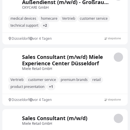
Außendienst (m/w/d) - Großraum
Mönchengladbach/Düsseldorf
OXYCARE GmbH
medical devices
homecare
Vertrieb
customer service
technical support
+2
Düsseldorf
vor 4 Tagen
Sales Consultant (m/w/d) Miele
Experience Center Düsseldorf
Miele Retail GmbH
Vertrieb
customer service
premium brands
retail
product presentation
+1
Düsseldorf
vor 4 Tagen
Sales Consultant (m/w/d)
Miele Retail GmbH