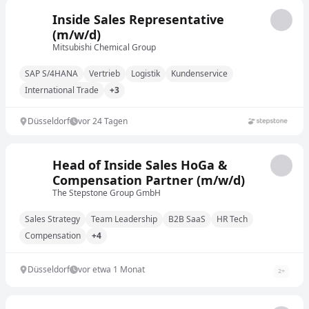
Inside Sales Representative
(m/w/d)
Mitsubishi Chemical Group
SAP S/4HANA
Vertrieb
Logistik
Kundenservice
International Trade
+3
Düsseldorf
vor 24 Tagen
Head of Inside Sales HoGa &
Compensation Partner (m/w/d)
The Stepstone Group GmbH
Sales Strategy
Team Leadership
B2B SaaS
HR Tech
Compensation
+4
Düsseldorf
vor etwa 1 Monat
2
+