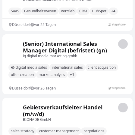
SaaS
Gesundheitswesen
Vertrieb
CRM
HubSpot
+4
Düsseldorf
vor 25 Tagen
(Senior) International Sales
Manager Digital (befristet) (gn)
iq digital media marketing gmbh
digital media sales
international sales
client acquisition
offer creation
market analysis
+1
Düsseldorf
vor 26 Tagen
Gebietsverkaufsleiter Handel
(m/w/d)
BIONADE GmbH
sales strategy
customer management
negotiations