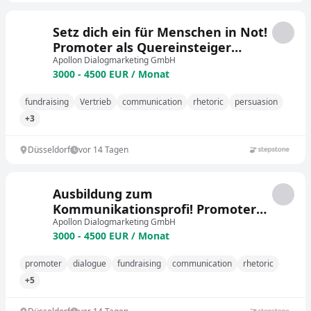
Setz dich ein für Menschen in Not!
Promoter als Quereinsteiger
(m/w/d)
Apollon Dialogmarketing GmbH
3000 - 4500 EUR / Monat
fundraising
Vertrieb
communication
rhetoric
persuasion
+3
Düsseldorf
vor 14 Tagen
Ausbildung zum
Kommunikationsprofi! Promoter
als Minijob (m/w/d)
Apollon Dialogmarketing GmbH
3000 - 4500 EUR / Monat
promoter
dialogue
fundraising
communication
rhetoric
+5