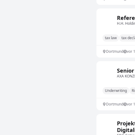
Refere
H.H. Hold
tax law
tax decl
Dortmund
vor 
Senior
AXA KONZE
Underwriting
Ri
Dortmund
vor 
Projek
Digita