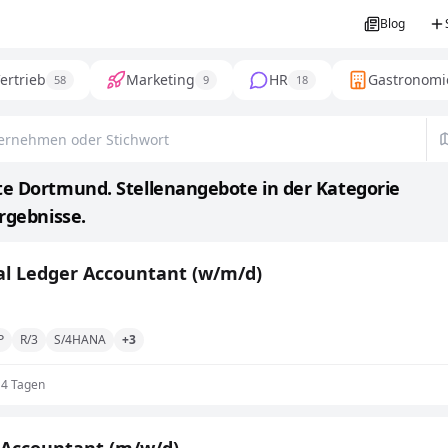
Blog
ertrieb
Marketing
HR
Gastronomi
58
9
18
e Dortmund. Stellenangebote in der Kategorie
Ergebnisse.
l Ledger Accountant (w/m/d)
P
R/3
S/4HANA
+3
14 Tagen