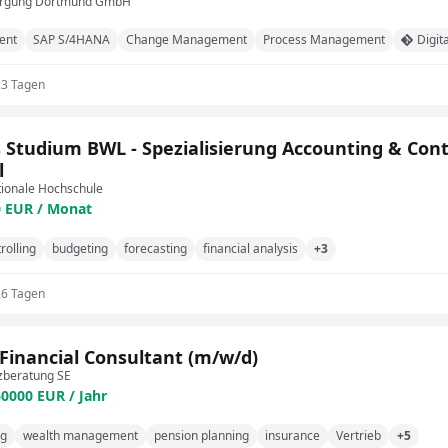
orgung Dortmund GmbH
ent
SAP S/4HANA
Change Management
Process Management
Digit
23 Tagen
 Studium BWL - Spezialisierung Accounting & Cont
l
tionale Hochschule
0 EUR / Monat
rolling
budgeting
forecasting
financial analysis
+3
26 Tagen
 Financial Consultant (m/w/d)
zberatung SE
60000 EUR / Jahr
ng
wealth management
pension planning
insurance
Vertrieb
+5