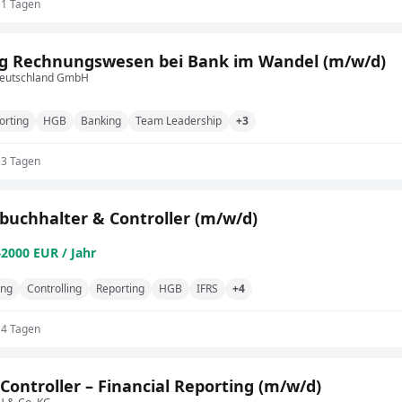
11 Tagen
g Rechnungswesen bei Bank im Wandel (m/w/d)
eutschland GmbH
orting
HGB
Banking
Team Leadership
+3
13 Tagen
buchhalter & Controller (m/w/d)
62000 EUR / Jahr
ing
Controlling
Reporting
HGB
IFRS
+4
14 Tagen
Controller – Financial Reporting (m/w/d)