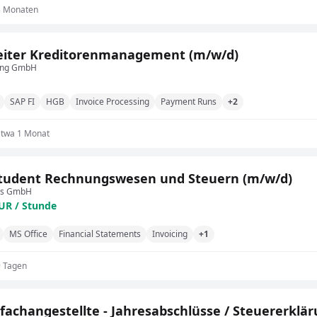
3 Monaten
eiter Kreditorenmanagement (m/w/d)
ing GmbH
SAP FI
HGB
Invoice Processing
Payment Runs
+2
etwa 1 Monat
tudent Rechnungswesen und Steuern (m/w/d)
as GmbH
EUR / Stunde
MS Office
Financial Statements
Invoicing
+1
9 Tagen
fachangestellte - Jahresabschlüsse / Steuererklä