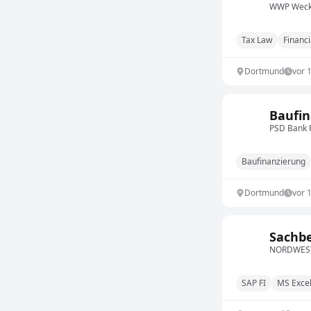
WWP Wecke
Tax Law
Financi
Dortmund
vor 
Baufin
PSD Bank 
Baufinanzierung
Dortmund
vor 
Sachbe
NORDWEST
SAP FI
MS Exce