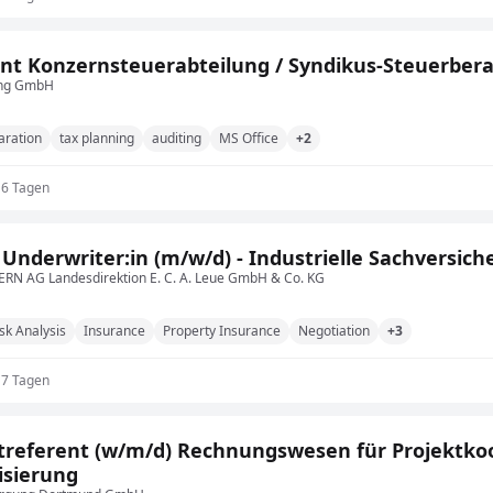
nt Konzernsteuerabteilung / Syndikus-Steuerbera
ing GmbH
aration
tax planning
auditing
MS Office
+2
16 Tagen
 Underwriter:in (m/w/d) - Industrielle Sachversic
RN AG Landesdirektion E. C. A. Leue GmbH & Co. KG
sk Analysis
Insurance
Property Insurance
Negotiation
+3
17 Tagen
treferent (w/m/d) Rechnungswesen für Projektko
lisierung