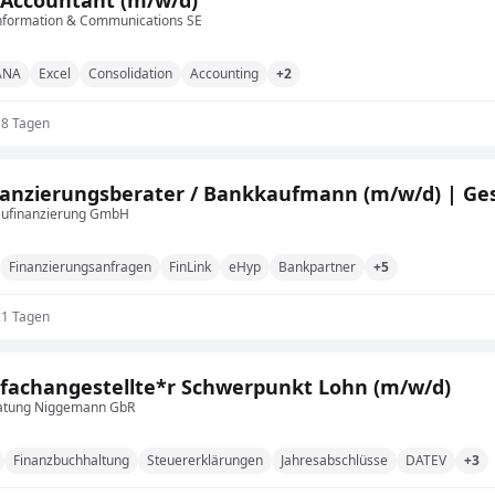
Accountant (m/w/d)
nformation & Communications SE
ANA
Excel
Consolidation
Accounting
+2
18 Tagen
anzierungsberater / Bankkaufmann (m/w/d) | Ge
aufinanzierung GmbH
Finanzierungsanfragen
FinLink
eHyp
Bankpartner
+5
21 Tagen
fachangestellte*r Schwerpunkt Lohn (m/w/d)
atung Niggemann GbR
Finanzbuchhaltung
Steuererklärungen
Jahresabschlüsse
DATEV
+3