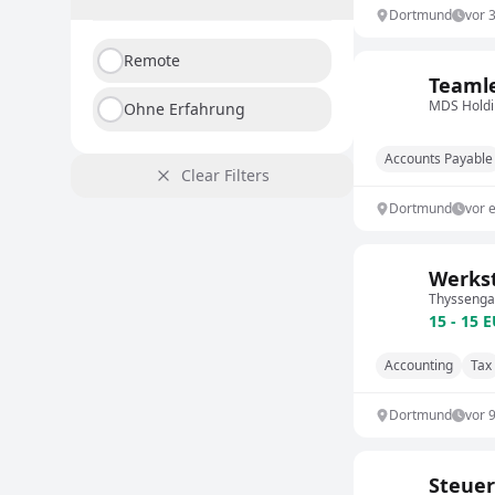
Dortmund
vor 
Remote
Teaml
MDS Hold
Ohne Erfahrung
Accounts Payable
Clear Filters
Dortmund
vor 
Werks
Thysseng
15 - 15 
Accounting
Tax
Dortmund
vor 
Steuer