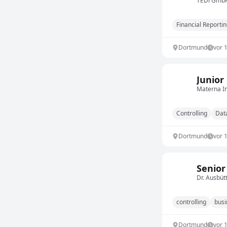
TEDi GmbH
Financial Reporti
Dortmund
vor 
Junior
Materna I
Controlling
Dat
Dortmund
vor 
Senior
Dr. Ausbüt
controlling
busi
Dortmund
vor 