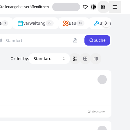
Stellenangebot veröffentlichen
Toggl
e
Verwaltung
Bau
Ingenieurwese
3
28
18
Suche
Order by
:
Standard