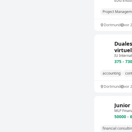
EDG Ents
Project Managem
Dortmund
vor 
Duales
virtuel
IU Interna
375 - 73
accounting
cont
Dortmund
vor 
Junior
MLP Finan
50000 - 
financial consulti