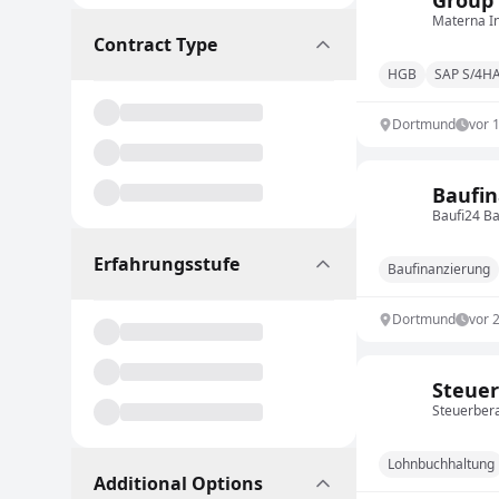
Group 
Materna I
Contract Type
HGB
SAP S/4H
Dortmund
vor 
Baufin
Baufi24 B
Erfahrungsstufe
Baufinanzierung
Dortmund
vor 
Steuer
Steuerber
Lohnbuchhaltung
Additional Options