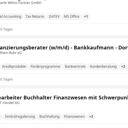
rle Wilms Partner GmbH
al Accounting
Tax Returns
DATEV
MS Office
+1
10 Tagen
anzierungsberater (w/m/d) - Bankkaufmann - Do
Rhein-Ruhr eG
Kreditprodukte
Förderprogramme
Bankvertrieb
Kundenberatung
+2
10 Tagen
arbeiter Buchhalter Finanzwesen mit Schwerpunk
 Handel AG
l
Zentralregulierung
Buchhaltung
Finanzwesen
+3