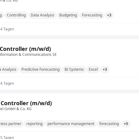
 & Co. KG
ng
Controlling
Data Analysis
Budgeting
Forecasting
+3
14 Tagen
 Controller (m/w/d)
nformation & Communications SE
a Analysis
Predictive Forecasting
BI Systems
Excel
+3
14 Tagen
 Controller (m/w/d)
tel GmbH & Co. KG
ness partner
reporting
performance management
forecasting
+5
15 Tagen