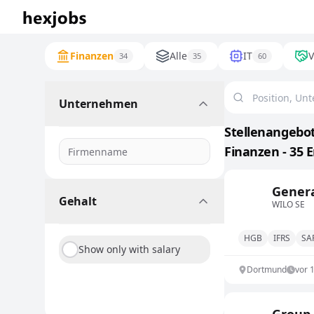
Finanzen
Alle
IT
V
34
35
60
Unternehmen
Stellenangebot
Finanzen - 35 
Genera
Gehalt
WILO SE
HGB
IFRS
SA
Show only with salary
Dortmund
vor 