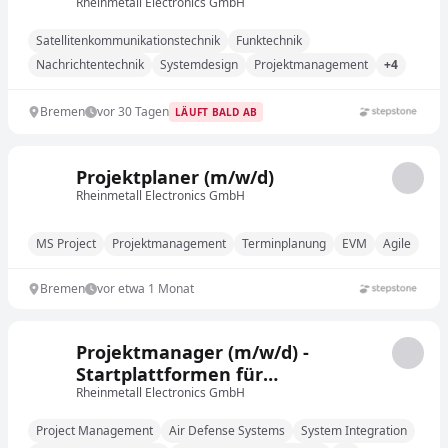
Rheinmetall Electronics GmbH
Satellitenkommunikationstechnik
Funktechnik
Nachrichtentechnik
Systemdesign
Projektmanagement
+4
Bremen
vor 30 Tagen
LÄUFT BALD AB
Projektplaner (m/w/d)
Rheinmetall Electronics GmbH
MS Project
Projektmanagement
Terminplanung
EVM
Agile
Bremen
vor etwa 1 Monat
Projektmanager (m/w/d) -
Startplattformen für
Lenkflugkörper im
Rheinmetall Electronics GmbH
Flugabwehrbereich
Project Management
Air Defense Systems
System Integration