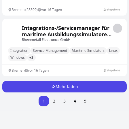
Bremen (28309)
vor 16 Tagen
Integrations-/Servicemanager für
maritime Ausbildungssimulatoren
(m/w/d)
Rheinmetall Electronics GmbH
Integration
Service Management
Maritime Simulators
Linux
Windows
+3
Bremen
vor 16 Tagen
Mehr laden
1
2
3
4
5
Stellenangebote in anderen Städten und Ländern durch