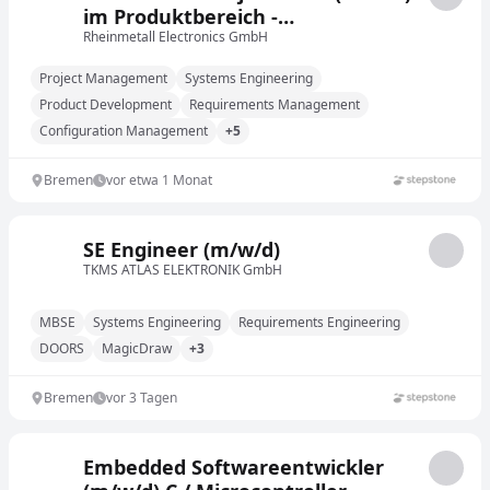
im Produktbereich -
Fahrzeugerweiterung Drohnen
Rheinmetall Electronics GmbH
und EW
Project Management
Systems Engineering
Product Development
Requirements Management
Configuration Management
+5
Bremen
vor etwa 1 Monat
SE Engineer (m/w/d)
TKMS ATLAS ELEKTRONIK GmbH
MBSE
Systems Engineering
Requirements Engineering
DOORS
MagicDraw
+3
Bremen
vor 3 Tagen
Embedded Softwareentwickler