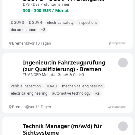
(m/w/d)
DPS - Das Prüfunternehmen
300 - 300 EUR / Monat
DGUV 3
DGUV 4
electrical safety
inspections
documentation
+2
Bremen
vor 10 Tagen
Ingenieur:in Fahrzeugprüfung
(zur Qualifizierung) - Bremen
TÜV NORD Mobilität GmbH & Co. KG
vehicle inspection
HU/AU
mechanical engineering
electrical engineering
automotive technology
+2
Bremen
vor 11 Tagen
Technik Manager (m/w/d) für
Sichtsysteme