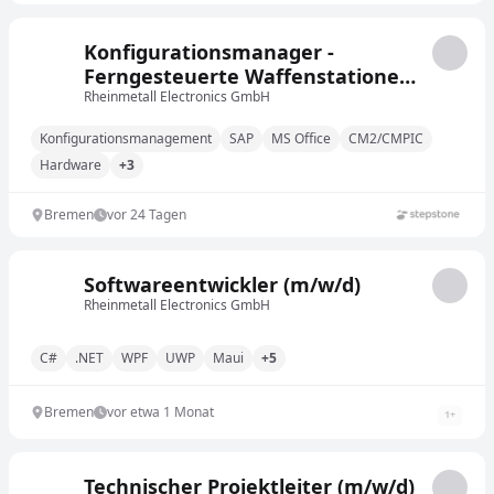
Konfigurationsmanager -
Ferngesteuerte Waffenstationen
(m/w/d)
Rheinmetall Electronics GmbH
Konfigurationsmanagement
SAP
MS Office
CM2/CMPIC
Hardware
+3
Bremen
vor 24 Tagen
Softwareentwickler (m/w/d)
Rheinmetall Electronics GmbH
C#
.NET
WPF
UWP
Maui
+5
Bremen
vor etwa 1 Monat
1
+
Technischer Projektleiter (m/w/d)