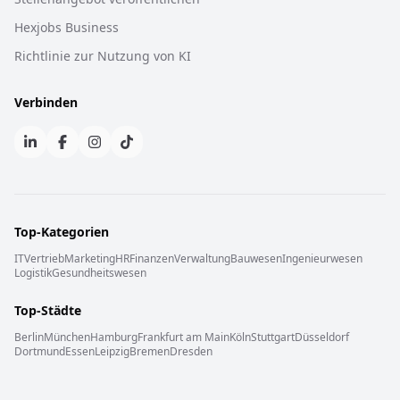
Hexjobs Business
Richtlinie zur Nutzung von KI
Verbinden
Top-Kategorien
IT
Vertrieb
Marketing
HR
Finanzen
Verwaltung
Bauwesen
Ingenieurwesen
Logistik
Gesundheitswesen
Top-Städte
Berlin
München
Hamburg
Frankfurt am Main
Köln
Stuttgart
Düsseldorf
Dortmund
Essen
Leipzig
Bremen
Dresden