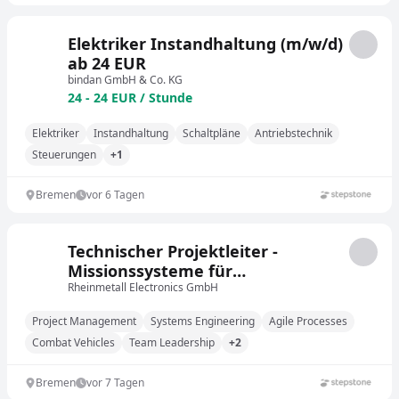
Elektriker Instandhaltung (m/w/d)
ab 24 EUR
bindan GmbH & Co. KG
24 - 24 EUR / Stunde
Elektriker
Instandhaltung
Schaltpläne
Antriebstechnik
Steuerungen
+1
Bremen
vor 6 Tagen
Technischer Projektleiter -
Missionssysteme für
Gefechtsfahrzeuge (m/w/d)
Rheinmetall Electronics GmbH
Project Management
Systems Engineering
Agile Processes
Combat Vehicles
Team Leadership
+2
Bremen
vor 7 Tagen