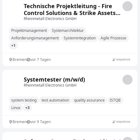
Technische Projektleitung - Fire
Control Solutions & Strike Assets
(m/w/d)
Rheinmetall Electronics GmbH
Projektmanagement
Systemarchitektur
Anforderungsmanagement
Systemintegration
Agile Prozesse
+1
Bremen
vor 7 Tagen
Systemtester (m/w/d)
Rheinmetall Electronics GmbH
system testing
test automation
quality assurance
ISTQB
Linux
+3
Bremen
vor 9 Tagen