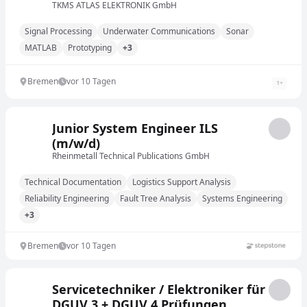
(m/w/d)
TKMS ATLAS ELEKTRONIK GmbH
Signal Processing
Underwater Communications
Sonar
MATLAB
Prototyping
+3
Bremen
vor 10 Tagen
1
+
Junior System Engineer ILS
(m/w/d)
Rheinmetall Technical Publications GmbH
Technical Documentation
Logistics Support Analysis
Reliability Engineering
Fault Tree Analysis
Systems Engineering
+3
Bremen
vor 10 Tagen
Servicetechniker / Elektroniker für
DGUV 3 + DGUV 4 Prüfungen