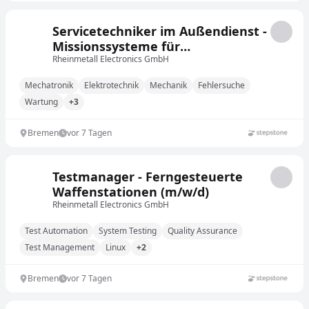
Servicetechniker im Außendienst -
Missionssysteme für
Gefechtsfahrzeuge (m/w/d)
Rheinmetall Electronics GmbH
Mechatronik
Elektrotechnik
Mechanik
Fehlersuche
Wartung
+3
Bremen
vor 7 Tagen
Testmanager - Ferngesteuerte
Waffenstationen (m/w/d)
Rheinmetall Electronics GmbH
Test Automation
System Testing
Quality Assurance
Test Management
Linux
+2
Bremen
vor 7 Tagen