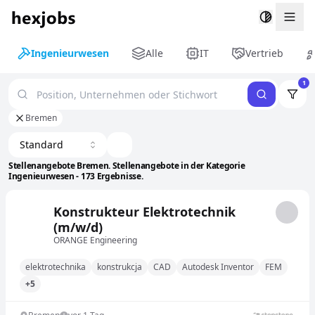
Togg
Ingenieurwesen
Alle
IT
Vertrieb
1
Bremen
Standard
Stellenangebote Bremen. Stellenangebote in der Kategorie
Ingenieurwesen - 173 Ergebnisse.
Konstrukteur Elektrotechnik
(m/w/d)
ORANGE Engineering
elektrotechnika
konstrukcja
CAD
Autodesk Inventor
FEM
+5