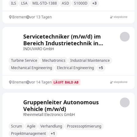
ILS
LSA
MIL-STD-1388
ASD
S1000D
+3
Bremen
vor 13 Tagen
Servicetechniker (m/w/d) im
Bereich Industrietechnik in
Bremen
INDUVARO GmbH
Turbine Service
Mechatronics
Industrial Maintenance
Mechanical Engineering
Electrical Engineering
+5
Bremen
vor 14 Tagen
LÄUFT BALD AB
Gruppenleiter Autonomous
Vehicle (m/w/d)
Rheinmetall Electronics GmbH
Scrum
Agile
Verhandlung
Prozessoptimierung
Projektmanagement
+1