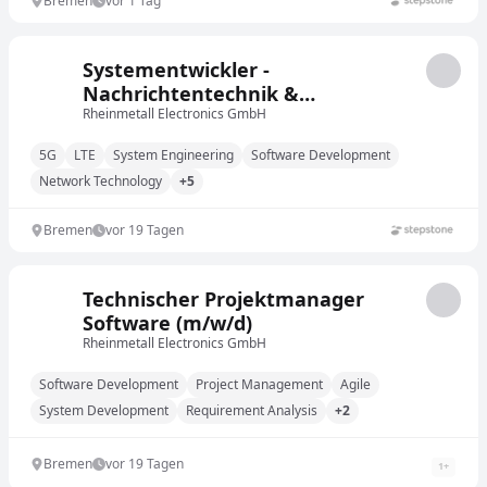
Bremen
vor 1 Tag
Systementwickler -
Nachrichtentechnik &
Mobilkommunikation (m/w/d)
Rheinmetall Electronics GmbH
5G
LTE
System Engineering
Software Development
Network Technology
+5
Bremen
vor 19 Tagen
Technischer Projektmanager
Software (m/w/d)
Rheinmetall Electronics GmbH
Software Development
Project Management
Agile
System Development
Requirement Analysis
+2
Bremen
vor 19 Tagen
1
+