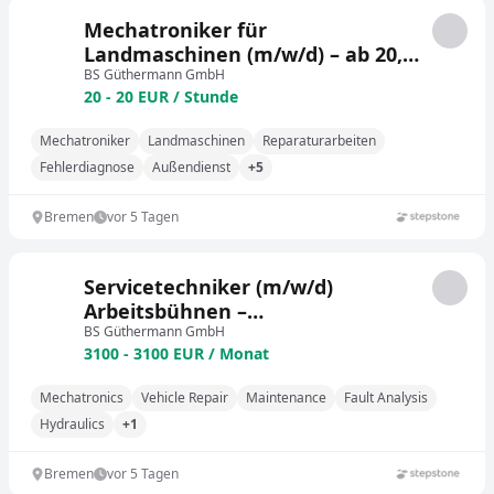
Mechatroniker für
Landmaschinen (m/w/d) – ab 20,00
€ / Std. / Werkstatt & Außendienst
BS Güthermann GmbH
20 - 20 EUR / Stunde
Mechatroniker
Landmaschinen
Reparaturarbeiten
Fehlerdiagnose
Außendienst
+5
Bremen
vor 5 Tagen
Servicetechniker (m/w/d)
Arbeitsbühnen –
Übernahmechance & ab 3.100 €
BS Güthermann GmbH
3100 - 3100 EUR / Monat
brutto
Mechatronics
Vehicle Repair
Maintenance
Fault Analysis
Hydraulics
+1
Bremen
vor 5 Tagen