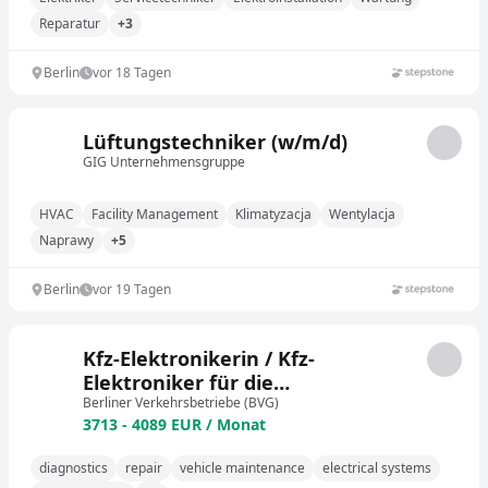
Reparatur
+3
Berlin
vor 18 Tagen
Lüftungstechniker (w/m/d)
GIG Unternehmensgruppe
HVAC
Facility Management
Klimatyzacja
Wentylacja
Naprawy
+5
Berlin
vor 19 Tagen
Kfz-Elektronikerin / Kfz-
Elektroniker für die
Fahrzeugwerkstätten Omnibus
Berliner Verkehrsbetriebe (BVG)
3713 - 4089 EUR / Monat
(w/m/d)
diagnostics
repair
vehicle maintenance
electrical systems