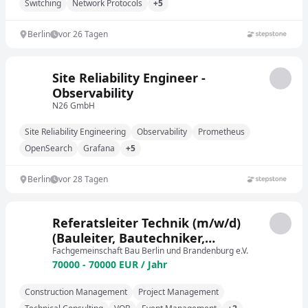
Switching
Network Protocols
+5
Berlin
vor 26 Tagen
Site Reliability Engineer -
Observability
N26 GmbH
Site Reliability Engineering
Observability
Prometheus
OpenSearch
Grafana
+5
Berlin
vor 28 Tagen
Referatsleiter Technik (m/w/d)
(Bauleiter, Bautechniker,
Ingenieur – Bauwesen o. ä.)
Fachgemeinschaft Bau Berlin und Brandenburg e.V.
70000 - 70000 EUR / Jahr
Construction Management
Project Management