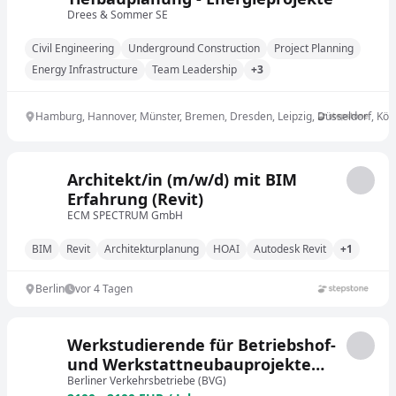
Drees & Sommer SE
Civil Engineering
Underground Construction
Project Planning
Energy Infrastructure
Team Leadership
+3
Hamburg, Hannover, Münster, Bremen, Dresden, Leipzig, Düsseldorf, Köln
Architekt/in (m/w/d) mit BIM
Erfahrung (Revit)
ECM SPECTRUM GmbH
BIM
Revit
Architekturplanung
HOAI
Autodesk Revit
+1
Berlin
vor 4 Tagen
Werkstudierende für Betriebshof-
und Werkstattneubauprojekte
(w/m/d)
Berliner Verkehrsbetriebe (BVG)