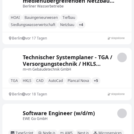
medienübergreifenden Netzbau
(w/m/d)
Berliner Wasserbetriebe
HOAI
Bauingenieurwesen
Tiefbau
Siedlungswasserwirtschaft
Netzbau
+4
Berlin
vor 17 Tagen
Technischer Systemplaner - TGA /
Versorgungstechnik / HKLS
(m/w/d)
m+m Gebäudetechnik GmbH
TGA
HKLS
CAD
AutoCad
Plancal Nova
+5
Berlin
vor 18 Tagen
Software Engineer (w/d/m)
EWE Go GmbH
TypeScript
Node.js
AWS
Nest.js
Microservices