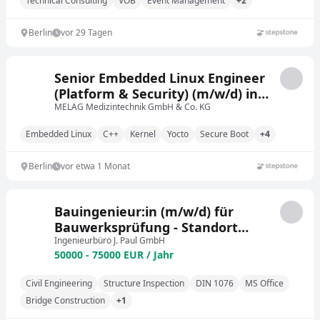
Technical Consulting
VOB
Event Management
+2
Berlin
vor 29 Tagen
Senior Embedded Linux Engineer
(Platform & Security) (m/w/d) in
der Medizintechnik
MELAG Medizintechnik GmbH & Co. KG
Embedded Linux
C++
Kernel
Yocto
Secure Boot
+4
Berlin
vor etwa 1 Monat
Bauingenieur:in (m/w/d) für
Bauwerksprüfung - Standort
Berlin
Ingenieurbüro J. Paul GmbH
50000 - 75000 EUR / Jahr
Civil Engineering
Structure Inspection
DIN 1076
MS Office
Bridge Construction
+1