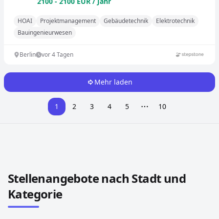
2100 - 2100 EUR / Jahr
HOAI
Projektmanagement
Gebäudetechnik
Elektrotechnik
Bauingenieurwesen
Berlin
vor 4 Tagen
Mehr laden
1
2
3
4
5
10
More pages
Stellenangebote in anderen Städten und Ländern durch
Stellenangebote nach Stadt und
Kategorie