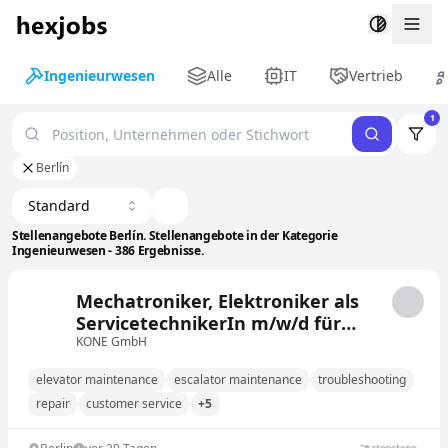
Togg
Ingenieurwesen
Alle
IT
Vertrieb
1
Berlín
Standard
Stellenangebote Berlín. Stellenangebote in der Kategorie
Ingenieurwesen - 386 Ergebnisse.
Mechatroniker, Elektroniker als
ServicetechnikerIn m/w/d für
Aufzüge und Rolltreppen
KONE GmbH
elevator maintenance
escalator maintenance
troubleshooting
repair
customer service
+5