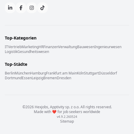
Top-Kategorien
IT
Vertrieb
Marketing
HR
Finanzen
Verwaltung
Bauwesen
Ingenieurwesen
Logistik
Gesundheitswesen
Top-Städte
Berlin
München
Hamburg
Frankfurt am Main
Köln
Stuttgart
Düsseldorf
Dortmund
Essen
Leipzig
Bremen
Dresden
©
2026
Hexjobs,
Apptivity sp. z o.o.
All rights reserved
.
Made with
❤️
for job seekers worldwide
v
4.9.2.260524
Sitemap