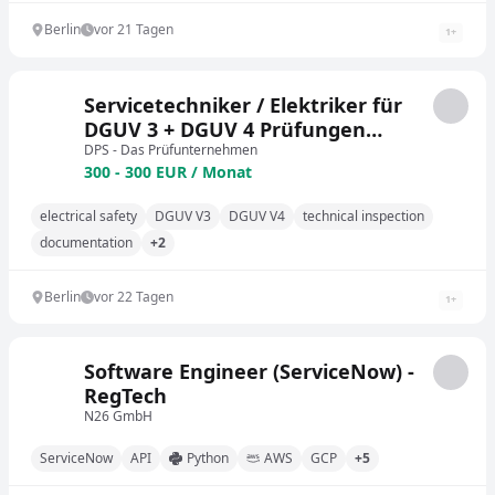
Berlin
vor 21 Tagen
1
+
Servicetechniker / Elektriker für
DGUV 3 + DGUV 4 Prüfungen
(m/w/d)
DPS - Das Prüfunternehmen
300 - 300 EUR / Monat
electrical safety
DGUV V3
DGUV V4
technical inspection
documentation
+2
Berlin
vor 22 Tagen
1
+
Software Engineer (ServiceNow) -
RegTech
N26 GmbH
ServiceNow
API
Python
AWS
GCP
+5