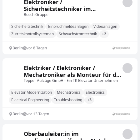
Elektroniker /
Sicherheitstechniker im
Filialkundengeschäft für den
Bosch Gruppe
überregionalen Einsatz (w/m/div.)
Sicherheitstechnik
Einbruchmeldeanlagen
Videoanlagen
Zutrittskontrollsystemen
Schwachstromtechnik
+2
Berlin
vor 8 Tagen
Elektriker / Elektroniker /
Mechatroniker als Monteur für die
Modernisierung von
Tepper Aufzüge GmbH - Ein TK Elevator Unternehmen
Aufzugsanlagen (m/w/d)
Elevator Modernization
Mechatronics
Electronics
Electrical Engineering
Troubleshooting
+3
Berlin
vor 13 Tagen
Oberbauleiter:in im