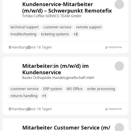
Kundenservice-Mitarbeiter
(m/w/d) – Schwerpunkt Remotefix
Tchibo Coffee SERVICE-TEAM GmbH
technical support
customer service
remote support
troubleshooting
ticketing systems
+2
Hamburg
vor 16 Tagen
Mitarbeiter:in (m/w/d) im
Kundenservice
Basko Orthopädie Handelsgesellschaft mbH
customer service
ERP system
MS Office
order processing
returns handling
+1
Hamburg
vor 16 Tagen
Mitarbeiter Customer Service (m/