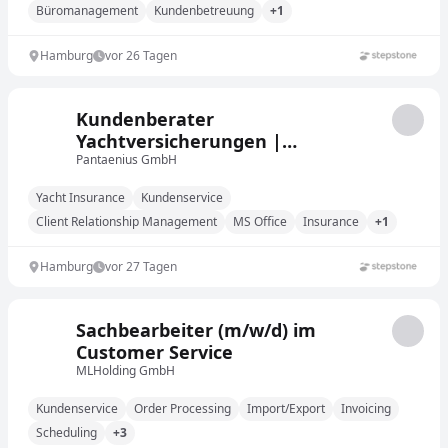
Büromanagement
Kundenbetreuung
+1
Hamburg
vor 26 Tagen
Kundenberater
Yachtversicherungen |
Kundenservice & Betreuung
Pantaenius GmbH
(m/w/d)
Yacht Insurance
Kundenservice
Client Relationship Management
MS Office
Insurance
+1
Hamburg
vor 27 Tagen
Sachbearbeiter (m/w/d) im
Customer Service
MLHolding GmbH
Kundenservice
Order Processing
Import/Export
Invoicing
Scheduling
+3