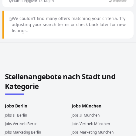
Hamburg
vor 13 Tagen
We couldn’t find many offers matching your criteria. Try
adjusting your search terms or check back later for new
listings.
Stellenangebote in anderen Städten und Ländern durch
Stellenangebote nach Stadt und
Kategorie
Jobs
Berlin
Jobs
München
Jobs
IT
Berlin
Jobs
IT
München
Jobs
Vertrieb
Berlin
Jobs
Vertrieb
München
Jobs
Marketing
Berlin
Jobs
Marketing
München