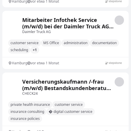
Hamburg
vor etwa 1 Monat
Mitarbeiter Infothek Service
(m/w/d) bei der Daimler Truck AG,
Nutzfahrzeugzentrum Mercedes-
Daimler Truck AG
Benz Hamburg
customer service
MS Office
administration
documentation
scheduling
+1
Hamburg
vor etwa 1 Monat
Versicherungskaufmann /-frau
(m/w/d) Bestandskundenberatung
private Krankenversicherung
CHECK24
private health insurance
customer service
insurance consulting
digital customer service
insurance policies