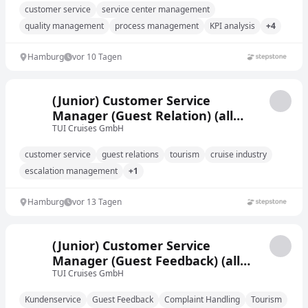
customer service
service center management
quality management
process management
KPI analysis
+4
Hamburg
vor 10 Tagen
(Junior) Customer Service
Manager (Guest Relation) (all
gender) für die Marke Mein Schiff
TUI Cruises GmbH
customer service
guest relations
tourism
cruise industry
escalation management
+1
Hamburg
vor 13 Tagen
(Junior) Customer Service
Manager (Guest Feedback) (all
gender) für die Marke Mein Schiff
TUI Cruises GmbH
Kundenservice
Guest Feedback
Complaint Handling
Tourism