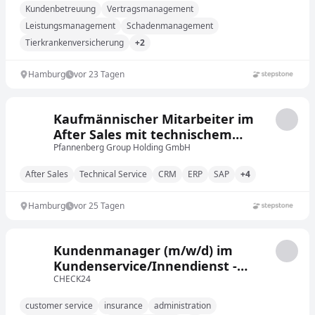
Kundenbetreuung
Vertragsmanagement
Leistungsmanagement
Schadenmanagement
Tierkrankenversicherung
+2
Hamburg
vor 23 Tagen
Kaufmännischer Mitarbeiter im
After Sales mit technischem
Background (m/w/d)
Pfannenberg Group Holding GmbH
After Sales
Technical Service
CRM
ERP
SAP
+4
Hamburg
vor 25 Tagen
Kundenmanager (m/w/d) im
Kundenservice/Innendienst -
Quereinstieg möglich,
CHECK24
Krankenversicherung
customer service
insurance
administration