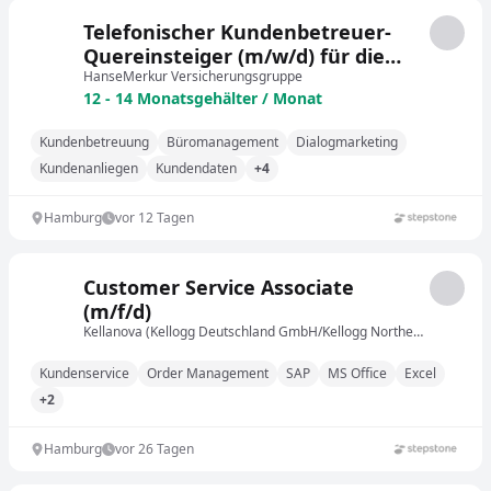
Telefonischer Kundenbetreuer-
Quereinsteiger (m/w/d) für die
Krankenversicherung
HanseMerkur Versicherungsgruppe
12 - 14 Monatsgehälter / Monat
Kundenbetreuung
Büromanagement
Dialogmarketing
Kundenanliegen
Kundendaten
+4
Hamburg
vor 12 Tagen
Customer Service Associate
(m/f/d)
Kellanova (Kellogg Deutschland GmbH/Kellogg Northern Europe GmbH)
Kundenservice
Order Management
SAP
MS Office
Excel
+2
Hamburg
vor 26 Tagen