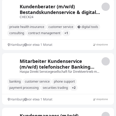
Kundenberater (m/w/d)
Bestandskundenservice & digitale
Beratung, Private
CHECK24
Krankenversicherung
private health insurance
customer service
digital tools
consulting
contract management
+1
Hamburg
vor etwa 1 Monat
Mitarbeiter Kundenservice
(m/w/d) telefonischer Banking
Support (25 bis 40 Stunden /
Haspa Direkt Servicegesellschaft für Direktvertrieb mbH
Woche)
banking
customer service
phone support
payment processing
securities trading
+2
Hamburg
vor etwa 1 Monat
Kundenmanager (m/w/d)