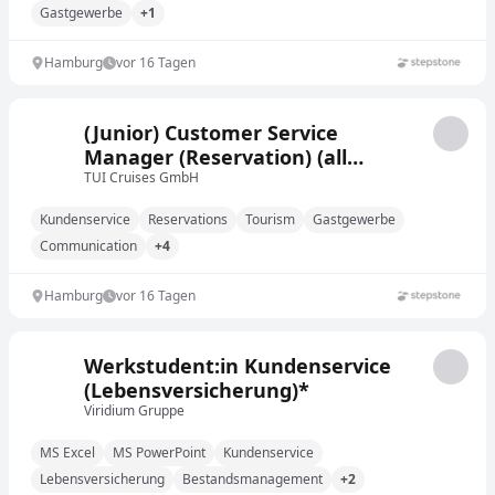
Gastgewerbe
+1
Hamburg
vor 16 Tagen
(Junior) Customer Service
Manager (Reservation) (all
gender) für die Marke Mein Schiff
TUI Cruises GmbH
Kundenservice
Reservations
Tourism
Gastgewerbe
Communication
+4
Hamburg
vor 16 Tagen
Werkstudent:in Kundenservice
(Lebensversicherung)*
Viridium Gruppe
MS Excel
MS PowerPoint
Kundenservice
Lebensversicherung
Bestandsmanagement
+2