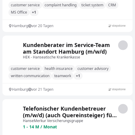
customer service
complaint handling
ticket system
CRM
MS Office
+1
Hamburg
vor 20 Tagen
Kundenberater im Service-Team
am Standort Hamburg (m/w/d)
HEK - Hanseatische Krankenkasse
customer service
health insurance
customer advisory
written communication
teamwork
+1
Hamburg
vor 21 Tagen
Telefonischer Kundenbetreuer
(m/w/d) (auch Quereinsteiger) für
die Tierkrankenversicherung
HanseMerkur Versicherungsgruppe
1 - 14 M / Monat