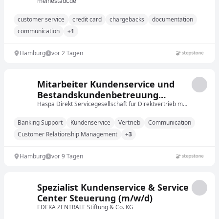
willkommen
meinestadt.de
customer service
credit card
chargebacks
documentation
communication
+1
Hamburg
vor 2 Tagen
Mitarbeiter Kundenservice und
Bestandskundenbetreuung
(m/w/d)
Haspa Direkt Servicegesellschaft für Direktvertrieb mbH
Banking Support
Kundenservice
Vertrieb
Communication
Customer Relationship Management
+3
Hamburg
vor 9 Tagen
Spezialist Kundenservice & Service
Center Steuerung (m/w/d)
EDEKA ZENTRALE Stiftung & Co. KG