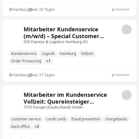
Hamburg
vor 20 Tagen
Mitarbeiter Kundenservice
(m/w/d) – Special Customer
Service
GO! Express & Logistics Hamburg AG
Kundenservice
Logistik
Hamburg
Vollzeit
Order Processing
+1
Hamburg
vor 27 Tagen
Mitarbeiter im Kundenservice
Vollzeit: Quereinsteiger
willkommen
TSYS Europe (Deutschland) GmbH
customer service
credit cards
fraud prevention
chargebacks
back office
+2