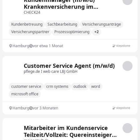
Krankenversicherung im
Kundenservice / Innendienst -
CHECK24
Quereinstieg möglich
Kundenbetreuung
Sachbearbeitung
Versicherungsanträge
Versicherungspartner
Prozessoptimierung
+2
Hamburg
vor etwa 1 Monat
Customer Service Agent (m/w/d)
pflege.de I web care LBJ GmbH
customer service
crm systems
outlook
word
microsoft office
Hamburg
vor 3 Monaten
Mitarbeiter im Kundenservice
Teilzeit/Vollzeit: Quereinsteiger