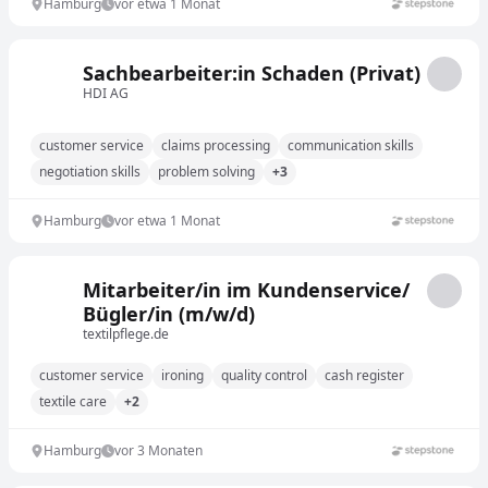
Hamburg
vor etwa 1 Monat
Sachbearbeiter:in Schaden (Privat)
HDI AG
customer service
claims processing
communication skills
negotiation skills
problem solving
+3
Hamburg
vor etwa 1 Monat
Mitarbeiter/in im Kundenservice/
Bügler/in (m/w/d)
textilpflege.de
customer service
ironing
quality control
cash register
textile care
+2
Hamburg
vor 3 Monaten