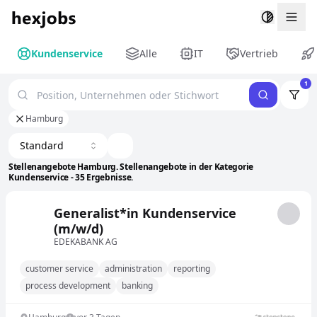
Togg
Kundenservice
Alle
IT
Vertrieb
1
Hamburg
Standard
Stellenangebote Hamburg. Stellenangebote in der Kategorie
Kundenservice - 35 Ergebnisse.
Generalist*in Kundenservice
(m/w/d)
EDEKABANK AG
customer service
administration
reporting
process development
banking