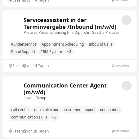
Essen
vor 14 Tagen
Serviceassistent in der
Terminvergabe /Inbound (m/w/d)
Preusse Personalleasing Inh. Dipl.-Kfm. Sascha Preusse
Kundenservice
Appointment Scheduling
Inbound Calls
Email Support
CRM System
+2
Essen
vor 14 Tagen
Communication Center Agent
(m/w/d)
Lowell Group
call center
debt collection
customer support
negotiation
communication skills
+3
Essen
vor 28 Tagen