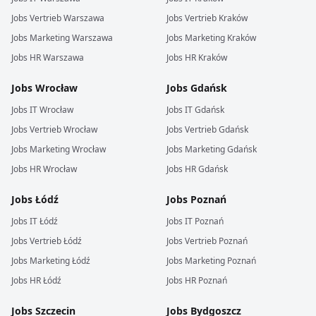
Jobs
Vertrieb
Warszawa
Jobs
Vertrieb
Kraków
Jobs
Marketing
Warszawa
Jobs
Marketing
Kraków
Jobs
HR
Warszawa
Jobs
HR
Kraków
Jobs
Wrocław
Jobs
Gdańsk
Jobs
IT
Wrocław
Jobs
IT
Gdańsk
Jobs
Vertrieb
Wrocław
Jobs
Vertrieb
Gdańsk
Jobs
Marketing
Wrocław
Jobs
Marketing
Gdańsk
Jobs
HR
Wrocław
Jobs
HR
Gdańsk
Jobs
Łódź
Jobs
Poznań
Jobs
IT
Łódź
Jobs
IT
Poznań
Jobs
Vertrieb
Łódź
Jobs
Vertrieb
Poznań
Jobs
Marketing
Łódź
Jobs
Marketing
Poznań
Jobs
HR
Łódź
Jobs
HR
Poznań
Jobs
Szczecin
Jobs
Bydgoszcz