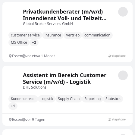
Privatkundenberater (m/w/d)
Innendienst Voll- und Teilzeit
Essen
Global Broker Services GmbH
customer service
insurance
Vertrieb
communication
MS Office
+2
Essen
vor etwa 1 Monat
Assistent im Bereich Customer
Service (m/w/d) - Logistik
DHL Solutions
Kundenservice
Logistik
Supply Chain
Reporting
Statistics
+1
Essen
vor 9 Tagen