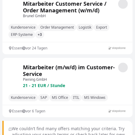
Mitarbeiter Customer Service /
Order Management (w/m/d)
Brunel GmbH
Kundenservice
Order Management
Logistik
Export
ERP-Systeme
+3
Essen
vor 24 Tagen
Mitarbeiter (m/w/d) im Customer-
Service
Piening GmbH
21 - 21 EUR / Stunde
Kundenservice
SAP
MS Office
ITIL
MS Windows
Essen
vor 6 Tagen
We couldn’t find many offers matching your criteria. Try
adjusting your search terms or check back later for new