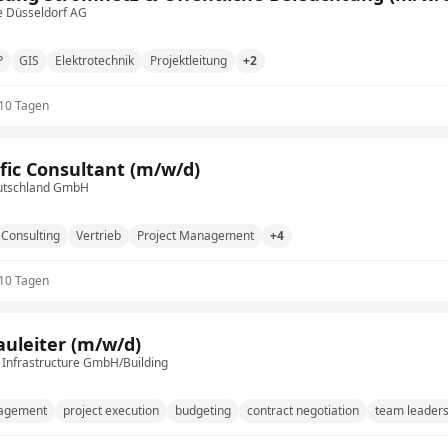
e Düsseldorf AG
P
GIS
Elektrotechnik
Projektleitung
+2
 10 Tagen
ific Consultant (m/w/d)
utschland GmbH
Consulting
Vertrieb
Project Management
+4
 10 Tagen
uleiter (m/w/d)
Infrastructure GmbH/Building
nagement
project execution
budgeting
contract negotiation
team leaders