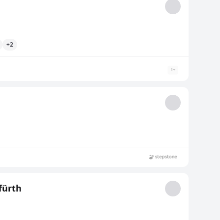
+2
1
+
fürth