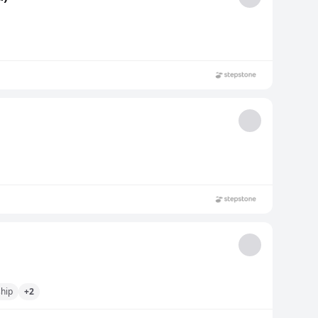
hip
+2