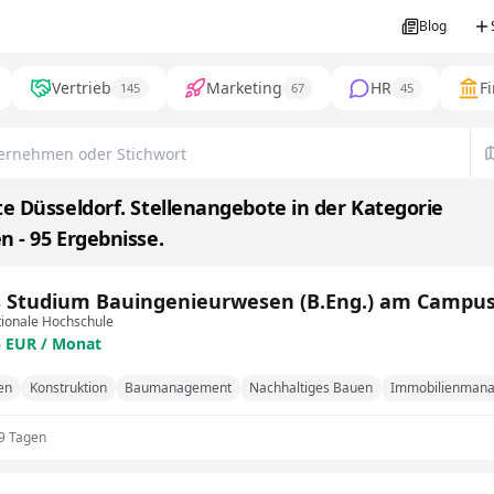
Blog
Vertrieb
Marketing
HR
F
145
67
45
e Düsseldorf. Stellenangebote in der Kategorie
 - 95 Ergebnisse.
 Studium Bauingenieurwesen (B.Eng.) am Campus 
tionale Hochschule
5 EUR / Monat
en
Konstruktion
Baumanagement
Nachhaltiges Bauen
Immobilienman
 9 Tagen