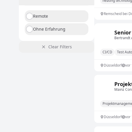
heating technolo
Remscheid bei D
Remote
Ohne Erfahrung
Senior
Bertrandt
Clear Filters
CI/CD
Test Aut
Düsseldorf
vor
Projek
Mainz Con
Projektmanagem
Düsseldorf
vor