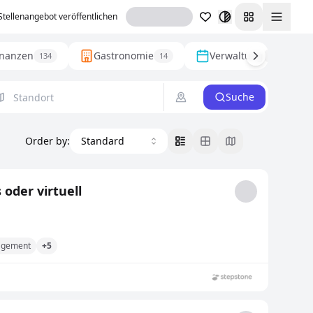
Stellenangebot veröffentlichen
Toggl
inanzen
Gastronomie
Verwaltung
134
14
69
Suche
Order by
:
Standard
oder virtuell
agement
+5