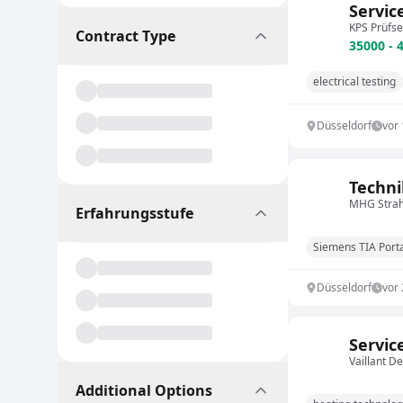
Servic
KPS Prüfs
Contract Type
35000 - 
electrical testing
Düsseldorf
vor
Techni
MHG Stra
Erfahrungsstufe
Siemens TIA Port
Düsseldorf
vor
Servic
Vaillant 
Additional Options