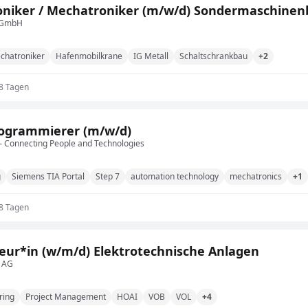
oniker / Mechatroniker (m/w/d) Sondermaschine
 GmbH
chatroniker
Hafenmobilkrane
IG Metall
Schaltschrankbau
+2
 8 Tagen
rogrammierer (m/w/d)
 Connecting People and Technologies
g
Siemens TIA Portal
Step 7
automation technology
mechatronics
+1
 8 Tagen
eur*in (w/m/d) Elektrotechnische Anlagen
 AG
ring
Project Management
HOAI
VOB
VOL
+4