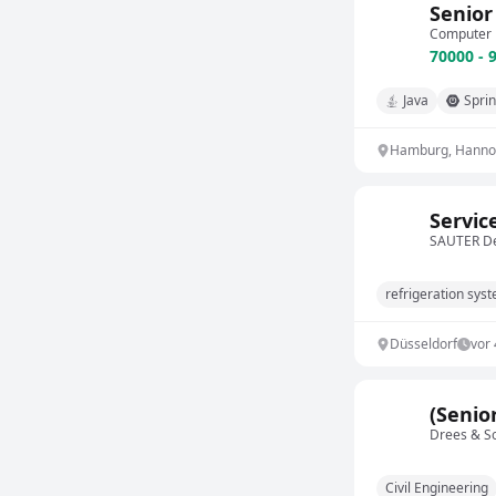
Senior
Computer 
70000 - 
Java
Spri
Hamburg, Hannove
Servic
SAUTER De
refrigeration sys
Düsseldorf
vor
(Senio
Drees & 
Civil Engineering