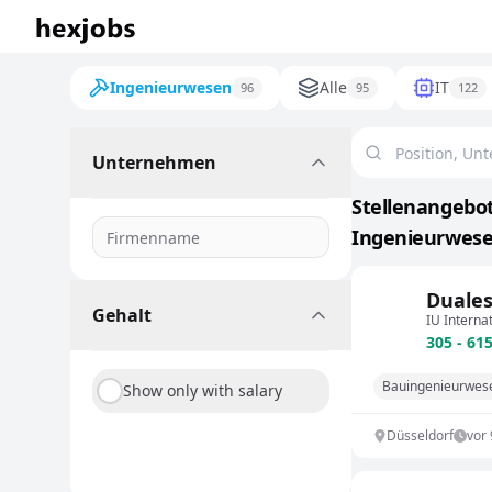
Ingenieurwesen
Alle
IT
96
95
122
Unternehmen
Stellenangebot
Ingenieurwesen
Duales
Gehalt
IU Interna
305 - 61
Bauingenieurwes
Show only with salary
Düsseldorf
vor