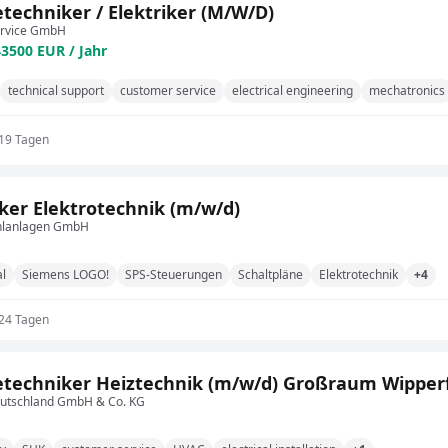
etechniker / Elektriker (M/W/D)
ervice GmbH
43500 EUR / Jahr
technical support
customer service
electrical engineering
mechatronics
 19 Tagen
ker Elektrotechnik (m/w/d)
hlanlagen GmbH
al
Siemens LOGO!
SPS-Steuerungen
Schaltpläne
Elektrotechnik
+4
 24 Tagen
etechniker Heiztechnik (m/w/d) Großraum Wipper
Deutschland GmbH & Co. KG