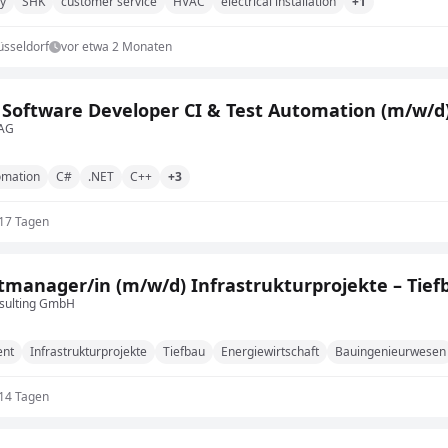
gy
SHK
customer service
HVAC
electrical installation
+1
üsseldorf
vor etwa 2 Monaten
 Software Developer CI & Test Automation (m/w/d
 AG
omation
C#
.NET
C++
+3
 17 Tagen
tmanager/in (m/w/d) Infrastrukturprojekte – Tief
sulting GmbH
ent
Infrastrukturprojekte
Tiefbau
Energiewirtschaft
Bauingenieurwesen
 14 Tagen