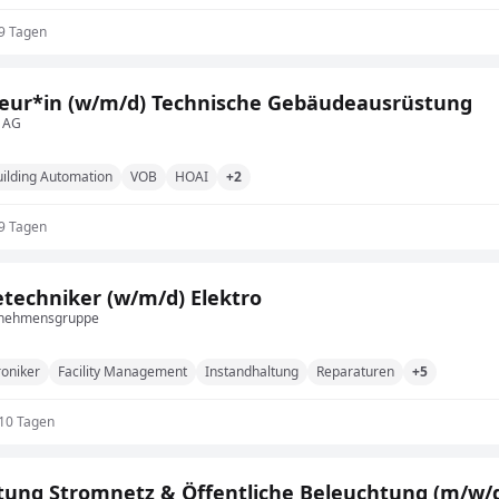
 9 Tagen
eur*in (w/m/d) Technische Gebäudeausrüstung
 AG
ilding Automation
VOB
HOAI
+2
 9 Tagen
etechniker (w/m/d) Elektro
rnehmensgruppe
roniker
Facility Management
Instandhaltung
Reparaturen
+5
 10 Tagen
tung Stromnetz & Öffentliche Beleuchtung (m/w/