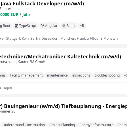
 Java Fullstack Developer (m/w/d)
Futures
90000 EUR / Jahr
ng Boot
TypeScript
Angular
React
+5
r, Stuttgart, Köln, Berlin, Düsseldorf, München, Frankfurt
vor 3 Monaten
etechniker/Mechatroniker Kältetechnik (m/w/d)
utschland, Sauter FM GmbH
tems
facility management
maintenance
inspections
troubleshooting
+
 4 Tagen
r) Bauingenieur (w/m/d) Tiefbauplanung - Energie
Sommer SE
Underground Construction
Project Planning
Energy Infrastructure
Team 