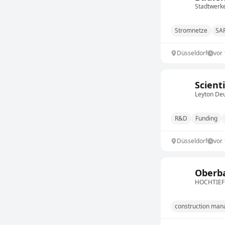
Stadtwerk
Stromnetze
SA
Düsseldorf
vor
Scient
Leyton De
R&D
Funding
Düsseldorf
vor
Oberba
HOCHTIEF 
construction ma