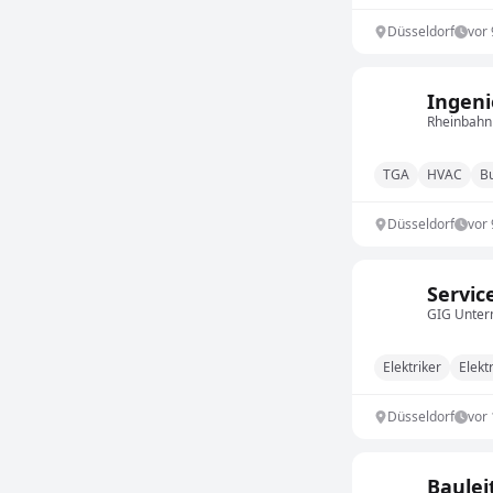
Düsseldorf
vor
Ingeni
Rheinbahn
TGA
HVAC
Bu
Düsseldorf
vor
Servic
GIG Unte
Elektriker
Elekt
Düsseldorf
vor
Baulei