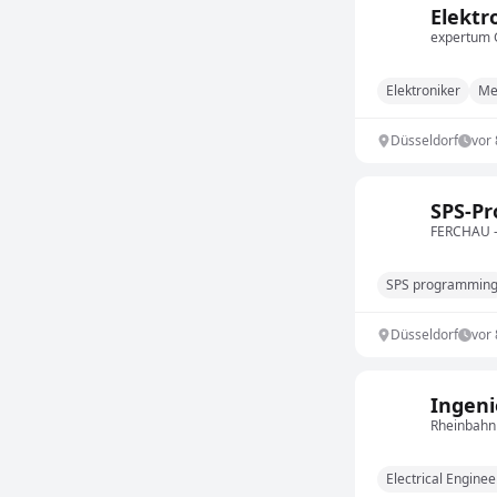
Elektr
expertum
Elektroniker
Me
Düsseldorf
vor
SPS-P
FERCHAU –
SPS programmin
Düsseldorf
vor
Ingeni
Rheinbahn
Electrical Enginee