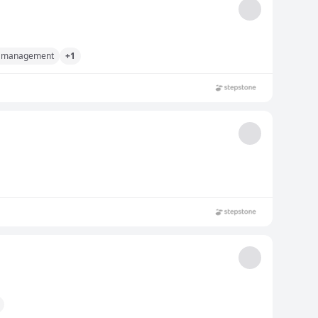
t management
+1