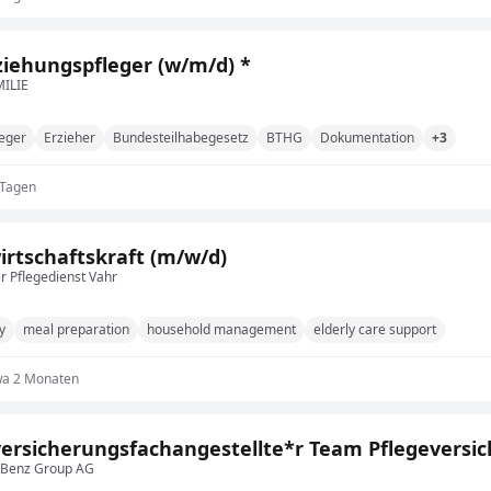
ziehungspfleger (w/m/d) *
ILIE
leger
Erzieher
Bundesteilhabegesetz
BTHG
Dokumentation
+3
 Tagen
rtschaftskraft (m/w/d)
 Pflegedienst Vahr
y
meal preparation
household management
elderly care support
wa 2 Monaten
versicherungsfachangestellte*r Team Pflegeversi
Benz Group AG