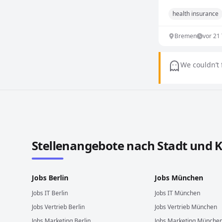
health insurance
Bremen
vor 21
We couldn’t 
Stellenangebote in anderen Städten und Ländern
Stellenangebote nach Stadt und 
Jobs
Berlin
Jobs
München
Jobs
IT
Berlin
Jobs
IT
München
Jobs
Vertrieb
Berlin
Jobs
Vertrieb
München
Jobs
Marketing
Berlin
Jobs
Marketing
Münche