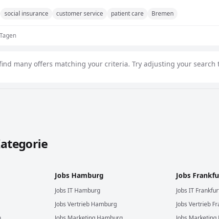
social insurance
customer service
patient care
Bremen
 Tagen
find many offers matching your criteria. Try adjusting your search t
 durchsuchen
Kategorie
Jobs
Hamburg
Jobs
Frankfu
Jobs
IT
Hamburg
Jobs
IT
Frankfu
Jobs
Vertrieb
Hamburg
Jobs
Vertrieb
Fr
n
Jobs
Marketing
Hamburg
Jobs
Marketing