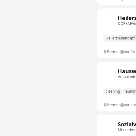
Heiler
DOREAFAM
Heilerziehungspf
Bremen
vor 24
Hauswi
Ambulanter
cleaning
laundr
Bremen
vor et
Sozial
Mercedes-