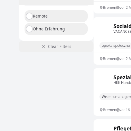
Bremen
vor 2 
Remote
Sozial
Ohne Erfahrung
VACANCES 
opieka społeczna
Clear Filters
Bremen
vor 2 
Spezia
HKK Hande
Wissensmanagem
Bremen
vor 16