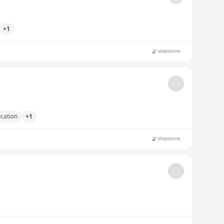
+1
cation
+1