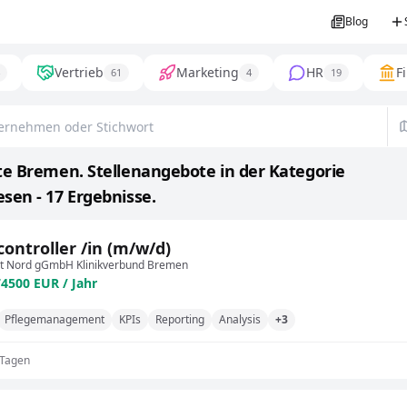
Blog
Vertrieb
Marketing
HR
F
61
4
19
e Bremen. Stellenangebote in der Kategorie
en - 17 Ergebnisse.
controller /in (m/w/d)
t Nord gGmbH Klinikverbund Bremen
74500 EUR / Jahr
Pflegemanagement
KPIs
Reporting
Analysis
+3
 Tagen