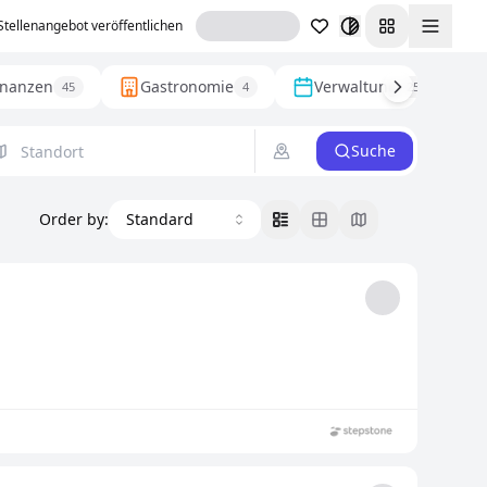
Stellenangebot veröffentlichen
Toggl
inanzen
Gastronomie
Verwaltung
45
4
25
Suche
Order by
:
Standard