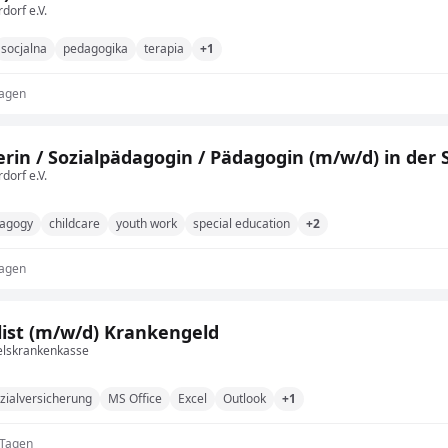
dorf e.V.
socjalna
pedagogika
terapia
+1
Tagen
erin / Sozialpädagogin / Pädagogin (m/w/d) in der 
dorf e.V.
agogy
childcare
youth work
special education
+2
Tagen
list (m/w/d) Krankengeld
lskrankenkasse
zialversicherung
MS Office
Excel
Outlook
+1
 Tagen