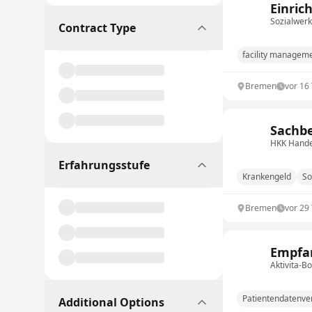
Einric
Sozialwerk
Contract Type
facility managem
Bremen
vor 16
Sachbe
HKK Hande
Erfahrungsstufe
Krankengeld
So
Bremen
vor 29
Empfan
Aktivita-B
Patientendatenve
Additional Options