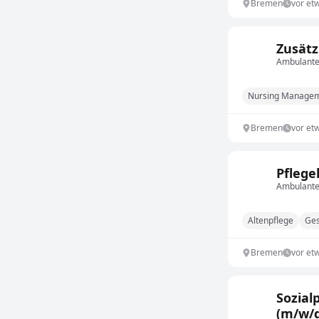
Bremen
vor et
Zusätz
Ambulanter
Nursing Manage
Bremen
vor et
Pflege
Ambulanter
Altenpflege
Ges
Bremen
vor et
Sozial
(m/w/d