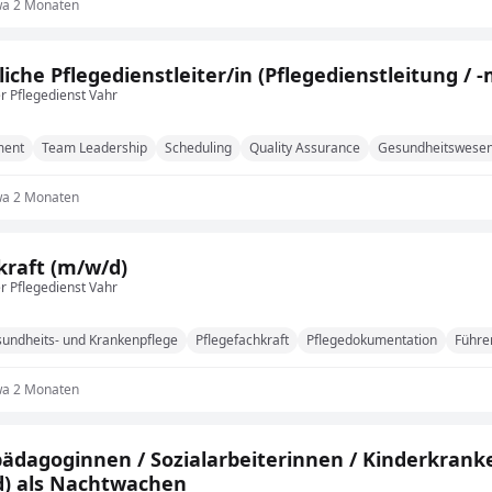
wa 2 Monaten
liche Pflegedienstleiter/in (Pflegedienstleitung 
 Pflegedienst Vahr
ment
Team Leadership
Scheduling
Quality Assurance
Gesundheitswese
wa 2 Monaten
kraft (m/w/d)
 Pflegedienst Vahr
undheits- und Krankenpflege
Pflegefachkraft
Pflegedokumentation
Führe
wa 2 Monaten
pädagoginnen / Sozialarbeiterinnen / Kinderkrank
) als Nachtwachen