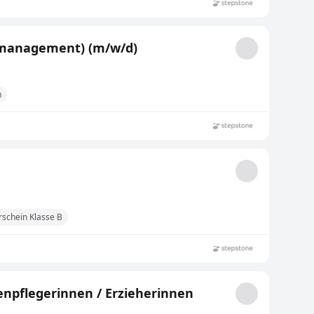
/ -management) (m/w/d)
n
rschein Klasse B
enpflegerinnen / Erzieherinnen