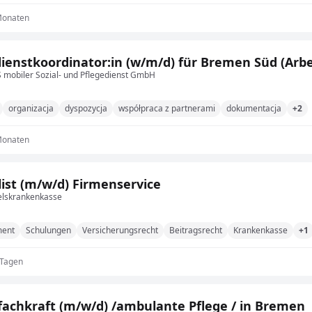
Monaten
dienstkoordinator:in (w/m/d) für Bremen Süd (Arbei
mobiler Sozial- und Pflegedienst GmbH
organizacja
dyspozycja
współpraca z partnerami
dokumentacja
+2
Monaten
list (m/w/d) Firmenservice
lskrankenkasse
ent
Schulungen
Versicherungsrecht
Beitragsrecht
Krankenkasse
+1
 Tagen
Pflegefachkraft (m/w/d) /ambulante Pflege / in Bremen