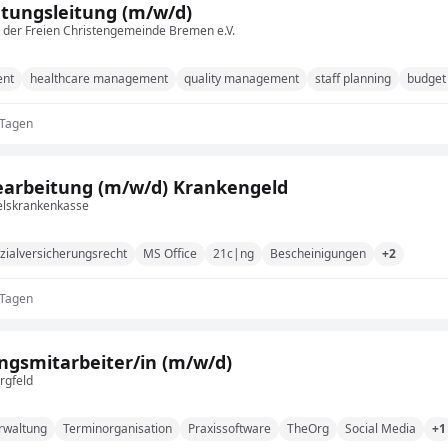
htungsleitung (m/w/d)
 der Freien Christengemeinde Bremen e.V.
ent
healthcare management
quality management
staff planning
budge
 Tagen
arbeitung (m/w/d) Krankengeld
lskrankenkasse
zialversicherungsrecht
MS Office
21c|ng
Bescheinigungen
+2
 Tagen
gsmitarbeiter/in (m/w/d)
orgfeld
rwaltung
Terminorganisation
Praxissoftware
TheOrg
Social Media
+1