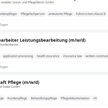
mobiler Sozial- und Pflegedienst GmbH
ankenpfleger
Pflegefachperson
ambulante Pflege
Führerschein Klasse B
 Tagen
arbeiter Leistungsbearbeitung (m/w/d)
 Krankenkasse
application processing
health insurance
insurance law
written communi
 Tagen
aft Pflege (m/w/d)
nst Stake GmbH
ege
Krankenpflege
Behandlungspflege
Pflegedokumentation
+1