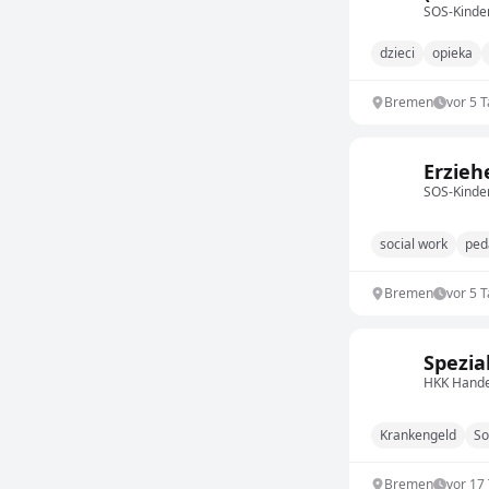
SOS-Kinder
dzieci
opieka
Bremen
vor 5 
Erzieh
SOS-Kinder
social work
ped
Bremen
vor 5 
Spezia
HKK Hande
Krankengeld
So
Bremen
vor 17