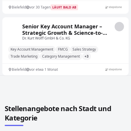
Bielefeld
vor 30 Tagen
LÄUFT BALD AB
Senior Key Account Manager –
Strategic Growth & Science-to-
Market (FMCG) (m/w/d)
Dr. Kurt Wolff GmbH & Co. KG
Key Account Management
FMCG
Sales Strategy
Trade Marketing
Category Management
+3
Bielefeld
vor etwa 1 Monat
Stellenangebote in anderen Städten und Ländern durch
Stellenangebote nach Stadt und
Kategorie