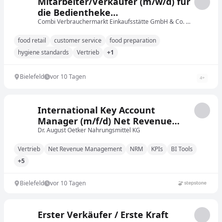
Mitarbeiter/Verkäufer (m/w/d) für
die Bedientheke
(Fleisch/Wurst/Käse)
Combi Verbrauchermarkt Einkaufsstätte GmbH & Co. KG
food retail
customer service
food preparation
hygiene standards
Vertrieb
+1
Bielefeld
vor 10 Tagen
4
+
International Key Account
Manager (m/f/d) Net Revenue
Management [fixed-term]
Dr. August Oetker Nahrungsmittel KG
Vertrieb
Net Revenue Management
NRM
KPIs
BI Tools
+5
Bielefeld
vor 10 Tagen
Erster Verkäufer / Erste Kraft