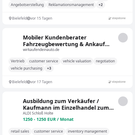
Angebotserstellung
Reklamationsmanagement
+2
Bielefeld
vor 15 Tagen
Mobiler Kundenberater
Fahrzeugbewertung & Ankauf
(m/w/d) - Raum Osnabrück
wirkaufendeinauto.de
Vertrieb
customer service
vehicle valuation
negotiation
vehicle purchasing
+3
Bielefeld
vor 17 Tagen
Ausbildung zum Verkäufer /
Kaufmann im Einzelhandel zum
01.08.2026 / 01.09.2026 (m/w/d)
ALDI Schloß Holte
1250 - 1250 EUR / Monat
retail sales
customer service
inventory management