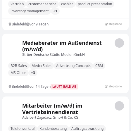
Vertrieb
customer service
cashier
product presentation
inventory management
+1
Bielefeld
vor 9 Tagen
Mediaberater im Außendienst
(m/w/d)
Ströer Deutsche Städte Medien GmbH
B2B Sales
Media Sales
Advertising Concepts
CRM
MS Office
+3
Bielefeld
vor 14 Tagen
LÄUFT BALD AB
Mitarbeiter (m/w/d) im
Vertriebsinnendienst
Adalbert Zajadacz GmbH & Co. KG
Telefonverkauf
Kundenberatung
Auftragsabwicklung