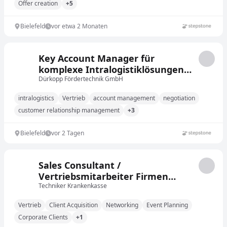
Offer creation
+5
Bielefeld
vor etwa 2 Monaten
Key Account Manager für
komplexe Intralogistiklösungen
(m/w/d) Europa
Dürkopp Fördertechnik GmbH
intralogistics
Vertrieb
account management
negotiation
customer relationship management
+3
Bielefeld
vor 2 Tagen
Sales Consultant /
Vertriebsmitarbeiter Firmen
(m/w/d)
Techniker Krankenkasse
Vertrieb
Client Acquisition
Networking
Event Planning
Corporate Clients
+1