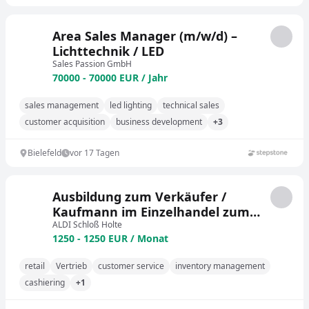
Area Sales Manager (m/w/d) –
Lichttechnik / LED
Sales Passion GmbH
70000 - 70000 EUR / Jahr
sales management
led lighting
technical sales
customer acquisition
business development
+3
Bielefeld
vor 17 Tagen
Ausbildung zum Verkäufer /
Kaufmann im Einzelhandel zum
01.09.2026 (m/w/d)
ALDI Schloß Holte
1250 - 1250 EUR / Monat
retail
Vertrieb
customer service
inventory management
cashiering
+1