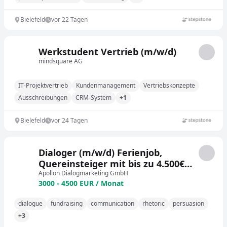
Bielefeld
vor 22 Tagen
Werkstudent Vertrieb (m/w/d)
mindsquare AG
IT-Projektvertrieb
Kundenmanagement
Vertriebskonzepte
Ausschreibungen
CRM-System
+1
Bielefeld
vor 24 Tagen
Dialoger (m/w/d) Ferienjob,
Quereinsteiger mit bis zu 4.500€
im Monat
Apollon Dialogmarketing GmbH
3000 - 4500 EUR / Monat
dialogue
fundraising
communication
rhetoric
persuasion
+3