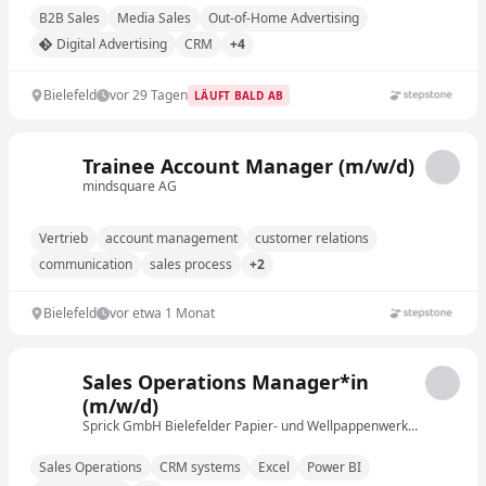
B2B Sales
Media Sales
Out-of-Home Advertising
Digital Advertising
CRM
+4
Bielefeld
vor 29 Tagen
LÄUFT BALD AB
Trainee Account Manager (m/w/d)
mindsquare AG
Vertrieb
account management
customer relations
communication
sales process
+2
Bielefeld
vor etwa 1 Monat
Sales Operations Manager*in
(m/w/d)
Sprick GmbH Bielefelder Papier- und Wellpappenwerke & Co.
Sales Operations
CRM systems
Excel
Power BI