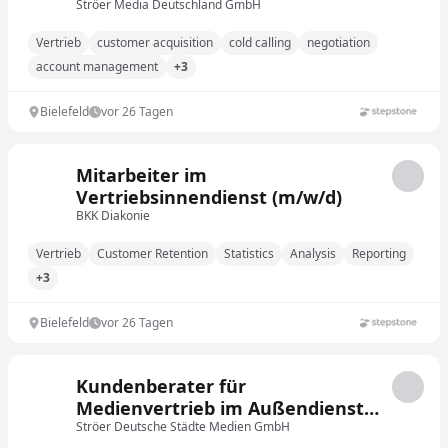
Ströer Media Deutschland GmbH
Vertrieb
customer acquisition
cold calling
negotiation
account management
+3
Bielefeld
vor 26 Tagen
Mitarbeiter im
Vertriebsinnendienst (m/w/d)
BKK Diakonie
Vertrieb
Customer Retention
Statistics
Analysis
Reporting
+3
Bielefeld
vor 26 Tagen
Kundenberater für
Medienvertrieb im Außendienst
(m/w/d)
Ströer Deutsche Städte Medien GmbH