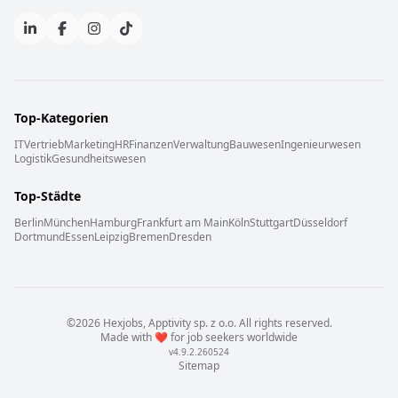
Top-Kategorien
IT
Vertrieb
Marketing
HR
Finanzen
Verwaltung
Bauwesen
Ingenieurwesen
Logistik
Gesundheitswesen
Top-Städte
Berlin
München
Hamburg
Frankfurt am Main
Köln
Stuttgart
Düsseldorf
Dortmund
Essen
Leipzig
Bremen
Dresden
©
2026
Hexjobs,
Apptivity sp. z o.o.
All rights reserved
.
Made with
❤️
for job seekers worldwide
v
4.9.2.260524
Sitemap