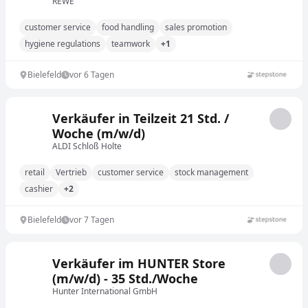
(m/w/d)
REWE
customer service
food handling
sales promotion
hygiene regulations
teamwork
+1
Bielefeld
vor 6 Tagen
Verkäufer in Teilzeit 21 Std. /
Woche (m/w/d)
ALDI Schloß Holte
retail
Vertrieb
customer service
stock management
cashier
+2
Bielefeld
vor 7 Tagen
Verkäufer im HUNTER Store
(m/w/d) - 35 Std./Woche
Hunter International GmbH