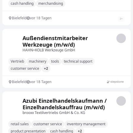
cash handling
merchandising
Bielefeld
vor 18 Tagen
2
+
Außendienstmitarbeiter
Werkzeuge (m/w/d)
HAHN+KOLB Werkzeuge GmbH
Vertrieb
machinery
tools
technical support
customer service
+2
Bielefeld
vor 18 Tagen
Azubi Einzelhandelskaufmann /
Einzelhandelskauffrau (m/w/d)
brooxx Textilvertriebs GmbH & Co. KG
retail sales
customer service
inventory management
product presentation
cash handling
+2