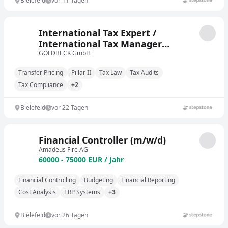
Bielefeld
vor 11 Tagen
International Tax Expert /
International Tax Manager
(m/w/d)
GOLDBECK GmbH
Transfer Pricing
Pillar II
Tax Law
Tax Audits
Tax Compliance
+2
Bielefeld
vor 22 Tagen
Financial Controller (m/w/d)
Amadeus Fire AG
60000 - 75000 EUR / Jahr
Financial Controlling
Budgeting
Financial Reporting
Cost Analysis
ERP Systems
+3
Bielefeld
vor 26 Tagen