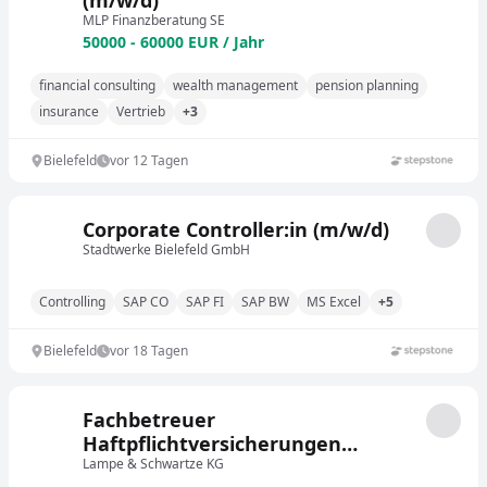
(m/w/d)
MLP Finanzberatung SE
50000 - 60000 EUR / Jahr
financial consulting
wealth management
pension planning
insurance
Vertrieb
+3
Bielefeld
vor 12 Tagen
Corporate Controller:in (m/w/d)
Stadtwerke Bielefeld GmbH
Controlling
SAP CO
SAP FI
SAP BW
MS Excel
+5
Bielefeld
vor 18 Tagen
Fachbetreuer
Haftpflichtversicherungen
(m/w/d) in Vollzeit (40h/Woche)
Lampe & Schwartze KG