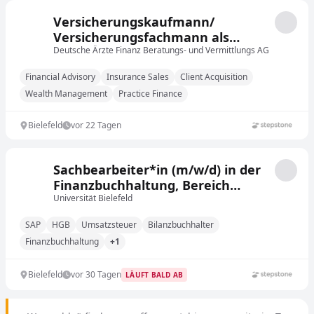
Versicherungskaufmann/
Versicherungsfachmann als
Finanzberater für Ärzte (m/w/d)
Deutsche Ärzte Finanz Beratungs- und Vermittlungs AG
Financial Advisory
Insurance Sales
Client Acquisition
Wealth Management
Practice Finance
Bielefeld
vor 22 Tagen
Sachbearbeiter*in (m/w/d) in der
Finanzbuchhaltung, Bereich
Hauptbuchhaltung und Steuern
Universität Bielefeld
SAP
HGB
Umsatzsteuer
Bilanzbuchhalter
Finanzbuchhaltung
+1
Bielefeld
vor 30 Tagen
LÄUFT BALD AB