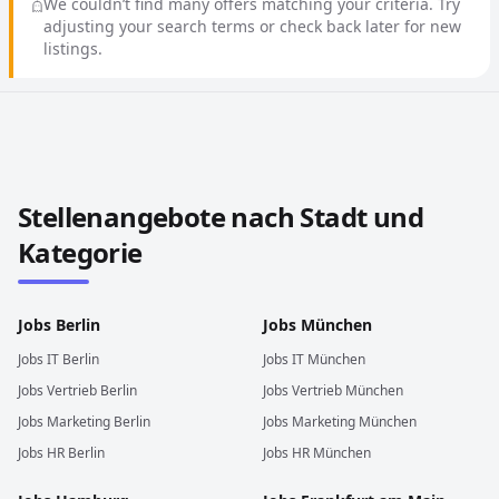
We couldn’t find many offers matching your criteria. Try
adjusting your search terms or check back later for new
listings.
Stellenangebote in anderen Städten und Ländern durch
Stellenangebote nach Stadt und
Kategorie
Jobs
Berlin
Jobs
München
Jobs
IT
Berlin
Jobs
IT
München
Jobs
Vertrieb
Berlin
Jobs
Vertrieb
München
Jobs
Marketing
Berlin
Jobs
Marketing
München
Jobs
HR
Berlin
Jobs
HR
München