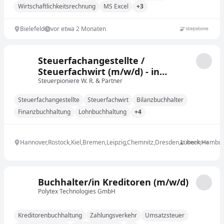
Wirtschaftlichkeitsrechnung
MS Excel
+3
Bielefeld
vor etwa 2 Monaten
Steuerfachangestellte /
Steuerfachwirt (m/w/d) - in
moderner und digitaler Kanzlei
Steuerpioniere W. R. & Partner
Steuerfachangestellte
Steuerfachwirt
Bilanzbuchhalter
Finanzbuchhaltung
Lohnbuchhaltung
+4
Hannover,Rostock,Kiel,Bremen,Leipzig,Chemnitz,Dresden,Lübeck,Hambur
Buchhalter/in Kreditoren (m/w/d)
Polytex Technologies GmbH
Kreditorenbuchhaltung
Zahlungsverkehr
Umsatzsteuer