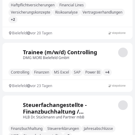
Haftpflichtversicherungen
Financial Lines
Versicherungskonzepte
Risikoanalyse
Vertragsverhandlungen
+2
Bielefeld
vor 20 Tagen
Trainee (m/w/d) Controlling
DMG MORI Bielefeld GmbH
Controlling
Finanzen
MS Excel
SAP
Power BI
+4
Bielefeld
vor 23 Tagen
Steuerfachangestellte -
Finanzbuchhaltung /
Jahresabschluss (m/w/d)
HLB Dr. Stückmann und Partner mbB
Finanzbuchhaltung
Steuererklärungen
Jahresabschlüsse