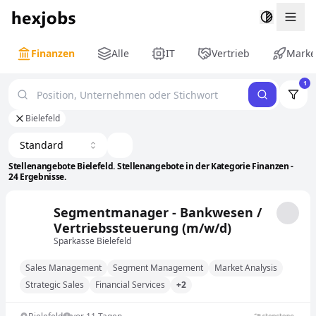
Togg
Finanzen
Alle
IT
Vertrieb
Marke
1
Bielefeld
Standard
Stellenangebote Bielefeld. Stellenangebote in der Kategorie Finanzen -
24 Ergebnisse.
Segmentmanager - Bankwesen /
Vertriebssteuerung (m/w/d)
Sparkasse Bielefeld
Sales Management
Segment Management
Market Analysis
Strategic Sales
Financial Services
+2