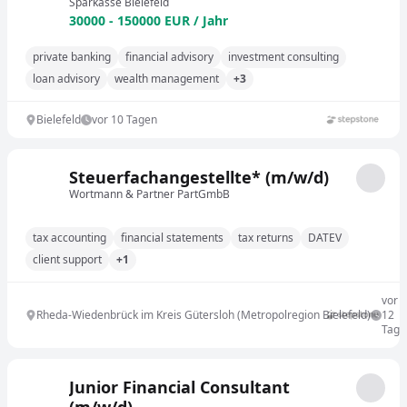
Sparkasse Bielefeld
30000 - 150000 EUR / Jahr
private banking
financial advisory
investment consulting
loan advisory
wealth management
+3
Bielefeld
vor 10 Tagen
Steuerfachangestellte* (m/w/d)
Wortmann & Partner PartGmbB
tax accounting
financial statements
tax returns
DATEV
client support
+1
vor
Rheda-Wiedenbrück im Kreis Gütersloh (Metropolregion Bielefeld)
12
Tage
Junior Financial Consultant