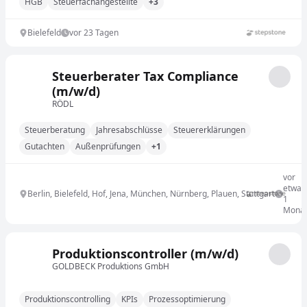
HGB
Steuerfachangestellte
+3
Bielefeld
vor 23 Tagen
Steuerberater Tax Compliance
(m/w/d)
RÖDL
Steuerberatung
Jahresabschlüsse
Steuererklärungen
Gutachten
Außenprüfungen
+1
vor
etwa
Berlin, Bielefeld, Hof, Jena, München, Nürnberg, Plauen, Stuttgart
1
Mona
Produktionscontroller (m/w/d)
GOLDBECK Produktions GmbH
Produktionscontrolling
KPIs
Prozessoptimierung