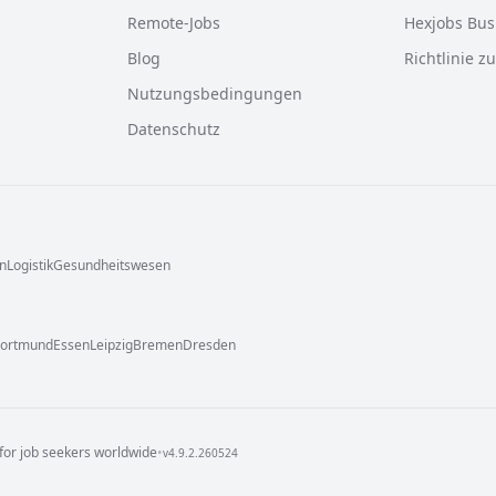
Remote-Jobs
Hexjobs Bus
Blog
Richtlinie z
Nutzungsbedingungen
Datenschutz
n
Logistik
Gesundheitswesen
ortmund
Essen
Leipzig
Bremen
Dresden
for job seekers worldwide
•
v
4.9.2.260524