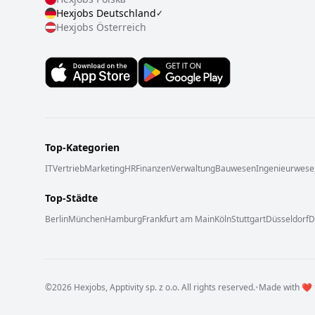
Hexjobs
Deutschland
✓
Hexjobs
Österreich
Top-Kategorien
IT
Vertrieb
Marketing
HR
Finanzen
Verwaltung
Bauwesen
Ingenieurwese
Top-Städte
Berlin
München
Hamburg
Frankfurt am Main
Köln
Stuttgart
Düsseldorf
D
©
2026
Hexjobs,
Apptivity sp. z o.o.
All rights reserved
.
•
Made with
❤️