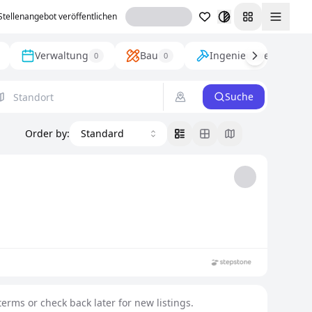
Stellenangebot veröffentlichen
Toggl
Verwaltung
Bau
Ingenieurwesen
0
0
0
Suche
Order by
:
Standard
erms or check back later for new listings.