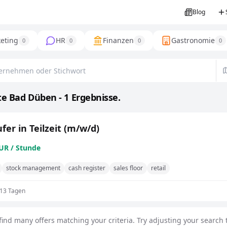
Blog
eting
HR
Finanzen
Gastronomie
0
0
0
0
e Bad Düben - 1 Ergebnisse.
fer in Teilzeit (m/w/d)
EUR / Stunde
stock management
cash register
sales floor
retail
 13 Tagen
find many offers matching your criteria. Try adjusting your search t