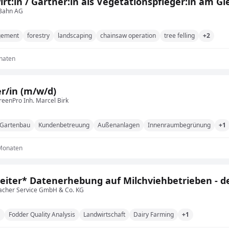
irt:in / Gärtner:in als Vegetationspfleger:in am Gl
Bahn AG
gement
forestry
landscaping
chainsaw operation
tree felling
+2
naten
r/in (m/w/d)
eenPro Inh. Marcel Birk
Gartenbau
Kundenbetreuung
Außenanlagen
Innenraumbegrünung
+1
 Monaten
eiter* Datenerhebung auf Milchviehbetrieben - d
bacher Service GmbH & Co. KG
M
Fodder Quality Analysis
Landwirtschaft
Dairy Farming
+1