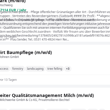
ark (m/w/d)
unschweig
47114 EUR / Jahr
fgabenschwerpunkte - Pflege öffentlicher Grünanlagen aller Art - Durchführen 
gruppen - Vertreten des Revierobergärtners (Südstadt) #### Ihr Profil - **abg
schaftsbau
se 3 (altes Recht) oder BE (neues Recht) - EDV-Grundkenntnisse zur Bedienung v
Grünanlagenpflege
Pflanzarbeiten
Raseneinsaaten
Stufen­zuordnung entsprechend den jeweiligen Vorerfahrungen inklusive Jahressonde
- Qualifizieren Sie sich mit unseren internen Fortbildungsprogrammen auch für
em weiblichen Geschlecht zuordnen - Vielfalt: Wir freuen uns über Bewerber:inn
envorschau.net/bestmedia/img/1378405/2492781/cl/998ca5181a4aebf91907
vor 10 Tagen
:in** Frau Sender, Tel.: 0531 470-4924 Herr Rei...
irt Baumpflege (m/w/d)
 Wohnen GmbH
access
forestry
landscaping
tree felling
+3
vor 13 Tagen
eiter Qualitätsmanagement Milch (m/w/d)
 Milchwerke GmbH & Co KG, Privatmolkerei Bechtel