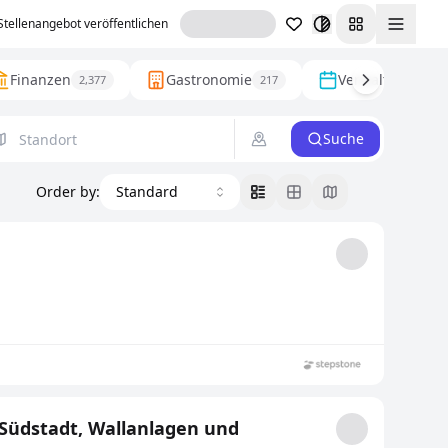
Stellenangebot veröffentlichen
Toggl
Finanzen
Gastronomie
Verwaltung
2,377
217
1,79
Suche
Order by
:
Standard
 Südstadt, Wallanlagen und