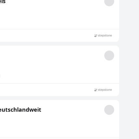
eis
eutschlandweit