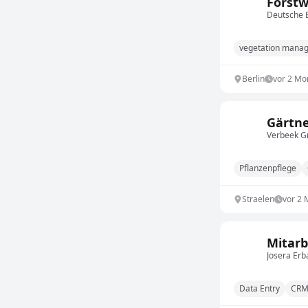
Forstw
Deutsche 
vegetation mana
Berlin
vor 2 Mo
Gärtne
Verbeek Gr
Pflanzenpflege
Straelen
vor 2
Mitarb
Josera Er
Data Entry
CR