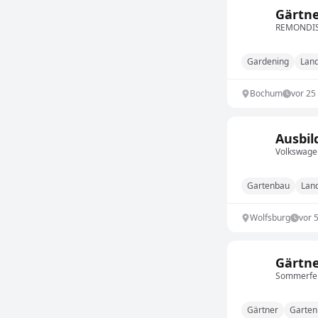
Gärtne
REMONDIS 
Gardening
Lan
Bochum
vor 25
Ausbil
Volkswage
Gartenbau
Lan
Wolfsburg
vor 
Gärtne
Sommerfe
Gärtner
Garten