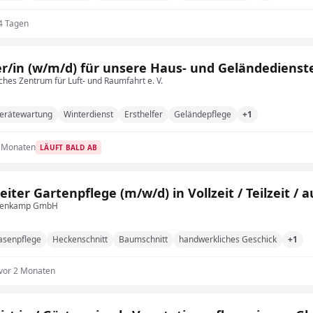
4 Tagen
r/in (w/m/d) für unsere Haus- und Geländedienst
hes Zentrum für Luft- und Raumfahrt e. V.
erätewartung
Winterdienst
Ersthelfer
Geländepflege
+1
2 Monaten
LÄUFT BALD AB
eiter Gartenpflege (m/w/d) in Vollzeit / Teilzeit / a
nenkamp GmbH
asenpflege
Heckenschnitt
Baumschnitt
handwerkliches Geschick
+1
vor 2 Monaten