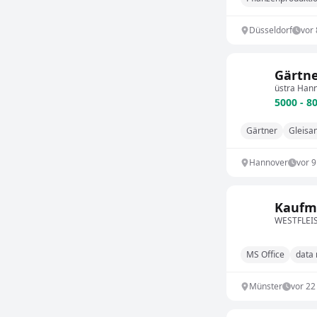
Düsseldorf
vor
Gärtne
üstra Han
5000 - 8
Gärtner
Gleisa
Hannover
vor 
Kaufmä
WESTFLEI
MS Office
data
Münster
vor 22