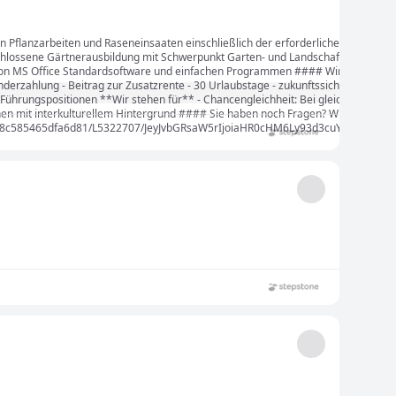
von Pflanzarbeiten und Raseneinsaaten einschließlich der erforderlichen Fläch
eschlossene Gärtnerausbildung mit Schwerpunkt Garten- und Landschaftsbau oder 
on MS Office Standardsoftware und einfachen Programmen #### Wir bieten Ihnen -
rzahlung - Beitrag zur Zusatzrente - 30 Urlaubstage - zukunftssichere Arbeitsplät
 Führungspositionen **Wir stehen für** - Chancengleichheit: Bei gleicher Eign
en mit interkulturellem Hintergrund #### Sie haben noch Fragen? Wir freuen un
6c4628c585465dfa6d81/L5322707/JeyJvbGRsaW5rIjoiaHR0cHM6Ly93d3cuYnJhd