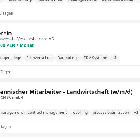
 8 Tagen
r*in
noversche Verkehrsbetriebe AG
000 PLN / Monat
nlagenpflege
Pflanzenschutz
Baumpflege
EDV-Systeme
+3
9 Tagen
nnischer Mitarbeiter - Landwirtschaft (w/m/d)
SCH SCE mbH
 management
contract management
reporting
process optimization
+2
 Tagen