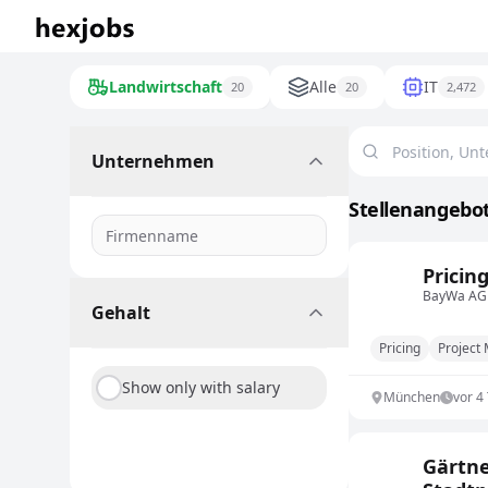
Landwirtschaft
Alle
IT
20
20
2,472
Unternehmen
Stellenangebot
Pricin
BayWa AG
Gehalt
Pricing
Project
Show only with salary
München
vor 4
Gärtne