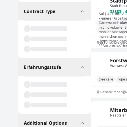
Stadtp
Stadt Bra
Contract Type
38883 - 
Auf } ### Ihre Au
kleinerer Arbeits
Garten- und Land
Führerschein Klas
mit individueller 
mobiler Massagen 
männlichen noch d
(https://anzeig
Braunschweig
**Ansprechpartner
Forstw
Vivawest
Erfahrungsstufe
tree care
rope 
Gelsenkirchen
Mitarb
Naabtaler
Additional Options