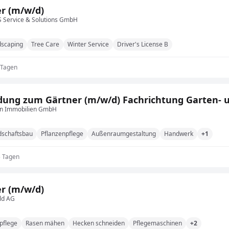
r (m/w/d)
Service & Solutions GmbH
dscaping
Tree Care
Winter Service
Driver's License B
 Tagen
dung zum Gärtner (m/w/d) Fachrichtung Garten- 
n Immobilien GmbH
dschaftsbau
Pflanzenpflege
Außenraumgestaltung
Handwerk
+1
5 Tagen
r (m/w/d)
ld AG
pflege
Rasen mähen
Hecken schneiden
Pflegemaschinen
+2