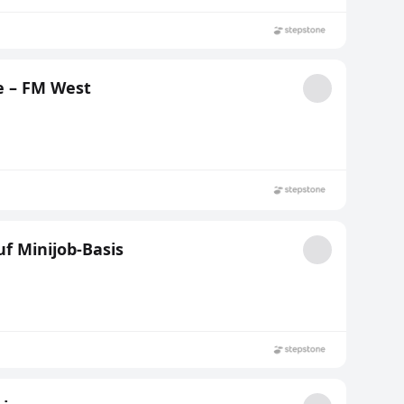
e – FM West
uf Minijob-Basis