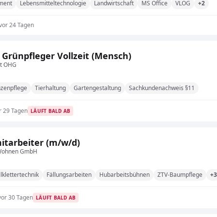
ment
Lebensmitteltechnologie
Landwirtschaft
MS Office
VLOG
+2
vor 24 Tagen
& Grünpfleger Vollzeit (Mensch)
kt OHG
nzenpflege
Tierhaltung
Gartengestaltung
Sachkundenachweis §11
r 29 Tagen
LÄUFT BALD AB
itarbeiter (m/w/d)
 Wohnen GmbH
lklettertechnik
Fällungsarbeiten
Hubarbeitsbühnen
ZTV-Baumpflege
+3
vor 30 Tagen
LÄUFT BALD AB