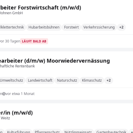
beiter Forstwirtschaft (m/w/d)
 Wohnen GmbH
lklettertechnik
Hubarbeitsbühnen
Forstwirt
Verkehrssicherung
+2
vor 30 Tagen
LÄUFT BALD AB
arbeiter (d/m/w) Moorwiedervernässung
haftliche Rentenbank
Umweltschutz
Landwirtschaft
Naturschutz
Klimaschutz
+2
in
vor etwa 1 Monat
r/in (m/w/d)
 Weitz
on
Kulturführung
Pflanzenschutz
Nützlingseinsatz
Gartenbautechnik
+