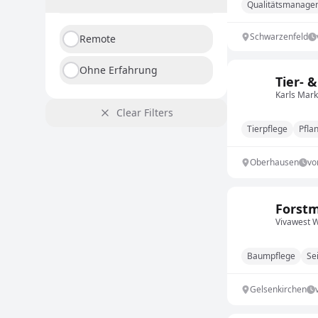
Qualitätsmanage
Schwarzenfeld
Remote
Ohne Erfahrung
Tier- 
Karls Mar
Clear Filters
Tierpflege
Pfla
Oberhausen
vo
Forstm
Vivawest
Baumpflege
Sei
Gelsenkirchen