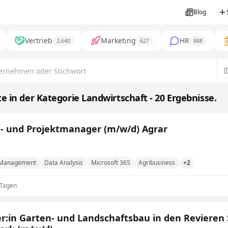
Blog
Vertrieb
Marketing
HR
2,640
627
888
e in der Kategorie Landwirtschaft - 20 Ergebnisse.
g- und Projektmanager (m/w/d) Agrar
 Management
Data Analysis
Microsoft 365
Agribusiness
+2
 Tagen
r:in Garten- und Landschaftsbau in den Revieren