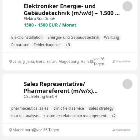
Elektroniker Energie- und
Gebäudetechnik (m/w/d) – 1.500 €
Willkommensprämie
Elektro Süd GmbH
1500 - 1500 EUR / Monat
Elektroinstallation
Energie- und Gebäudetechnik
Wartung
Reparatur
Fehlerdiagnose
+3
vor 26
Leipzig, Jena, Gera, Erfurt, Magdeburg, Halle
Tagen
Sales Representative/
Pharmareferent (m/w/x)
Immunologie
CSL Behring GmbH
pharmaceutical sales
clinic field service
sales strategy
market analysis
customer relationship management
+2
Magdeburg
vor 26 Tagen