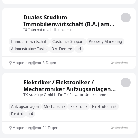
Duales Studium
Immobilienwirtschaft (B.A.) am
virtuellen Campus - Wohntraum
IU Internationale Hochschule
Immobilien
Immobilienwirtschaft
Customer Support
Property Marketing
Administrative Tasks
B.A. Degree
+1
Magdeburg
vor 8 Tagen
Elektriker / Elektroniker /
Mechatroniker Aufzugsanlagen
(m/w/d) Magdeburg
TK Aufzüge GmbH - Ein TK Elevator Unternehmen
Aufzugsanlagen
Mechatronik
Elektronik
Elektrotechnik
Elektrik
+4
Magdeburg
vor 21 Tagen