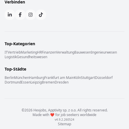
Verbinden
Top-Kategorien
IT
Vertrieb
Marketing
HR
Finanzen
Verwaltung
Bauwesen
Ingenieurwesen
Logistik
Gesundheitswesen
Top-Städte
Berlin
München
Hamburg
Frankfurt am Main
Köln
Stuttgart
Düsseldorf
Dortmund
Essen
Leipzig
Bremen
Dresden
©
2026
Hexjobs,
Apptivity sp. z o.o.
All rights reserved
.
Made with
❤️
for job seekers worldwide
v
4.9.2.260524
Sitemap