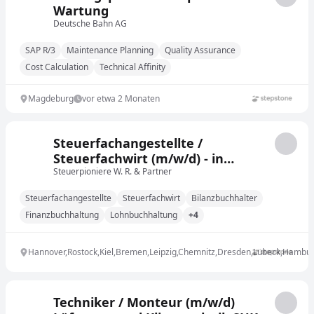
Wartung
Deutsche Bahn AG
SAP R/3
Maintenance Planning
Quality Assurance
Cost Calculation
Technical Affinity
Magdeburg
vor etwa 2 Monaten
Steuerfachangestellte /
Steuerfachwirt (m/w/d) - in
moderner und digitaler Kanzlei
Steuerpioniere W. R. & Partner
Steuerfachangestellte
Steuerfachwirt
Bilanzbuchhalter
Finanzbuchhaltung
Lohnbuchhaltung
+4
Hannover,Rostock,Kiel,Bremen,Leipzig,Chemnitz,Dresden,Lübeck,Hambur
Techniker / Monteur (m/w/d)