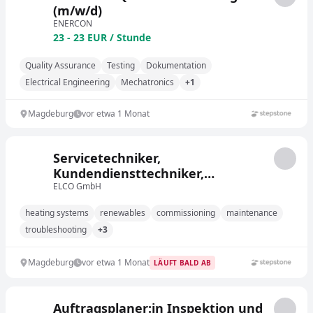
(m/w/d)
ENERCON
23 - 23 EUR / Stunde
Quality Assurance
Testing
Dokumentation
Electrical Engineering
Mechatronics
+1
Magdeburg
vor etwa 1 Monat
Servicetechniker,
Kundendiensttechniker,
Anlagenmechaniker SHK, o. ä. im
ELCO GmbH
heiztechnischen
heating systems
renewables
commissioning
maintenance
Werkskundendienst (m/w/d)
troubleshooting
+3
Magdeburg und Umgebung
Magdeburg
vor etwa 1 Monat
LÄUFT BALD AB
Auftragsplaner:in Inspektion und