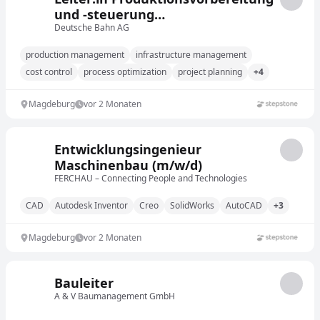
und -steuerung
Bahnhofsmanagement
Deutsche Bahn AG
production management
infrastructure management
cost control
process optimization
project planning
+4
Magdeburg
vor 2 Monaten
Entwicklungsingenieur
Maschinenbau (m/w/d)
FERCHAU – Connecting People and Technologies
CAD
Autodesk Inventor
Creo
SolidWorks
AutoCAD
+3
Magdeburg
vor 2 Monaten
Bauleiter
A & V Baumanagement GmbH