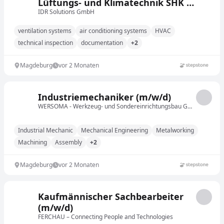
Lüftungs- und Klimatechnik SHK -
Quereinstieg möglich
IDR Solutions GmbH
ventilation systems
air conditioning systems
HVAC
technical inspection
documentation
+2
Magdeburg
vor 2 Monaten
Industriemechaniker (m/w/d)
WERSOMA - Werkzeug- und Sondereinrichtungsbau GmbH
Industrial Mechanic
Mechanical Engineering
Metalworking
Machining
Assembly
+2
Magdeburg
vor 2 Monaten
Kaufmännischer Sachbearbeiter
(m/w/d)
FERCHAU – Connecting People and Technologies