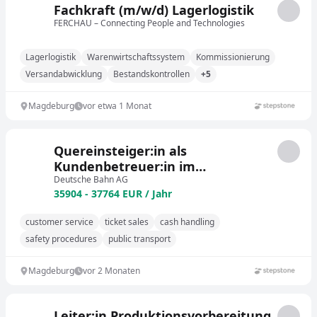
Fachkraft (m/w/d) Lagerlogistik
FERCHAU – Connecting People and Technologies
Lagerlogistik
Warenwirtschaftssystem
Kommissionierung
Versandabwicklung
Bestandskontrollen
+5
Magdeburg
vor etwa 1 Monat
Quereinsteiger:in als
Kundenbetreuer:in im
Nahverkehr
Deutsche Bahn AG
35904 - 37764 EUR / Jahr
customer service
ticket sales
cash handling
safety procedures
public transport
Magdeburg
vor 2 Monaten
Leiter:in Produktionsvorbereitung