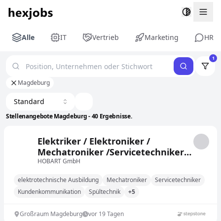
Togg
Alle
IT
Vertrieb
Marketing
HR
1
Magdeburg
Standard
Stellenangebote Magdeburg - 40 Ergebnisse.
Elektriker / Elektroniker /
Mechatroniker /Servicetechniker
im Außendienst (m/w/d)
HOBART GmbH
Großraum Magdeburg mit
elektrotechnische Ausbildung
Mechatroniker
Servicetechniker
attraktiver Wechselprämie
Kundenkommunikation
Spültechnik
+5
Großraum Magdeburg
vor 19 Tagen