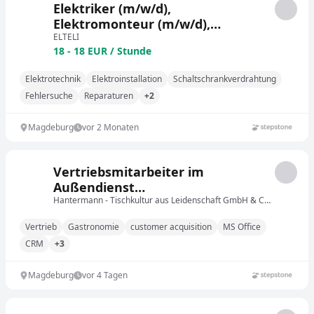
Elektriker (m/w/d),
Elektromonteur (m/w/d),
Elektroinstallateur (m/w/d)
ELTELI
18 - 18 EUR / Stunde
Elektrotechnik
Elektroinstallation
Schaltschrankverdrahtung
Fehlersuche
Reparaturen
+2
Magdeburg
vor 2 Monaten
Vertriebsmitarbeiter im
Außendienst
Servietten/Gastronomiebedarf
Hantermann - Tischkultur aus Leidenschaft GmbH & Co. KG
(m/w/d)
Vertrieb
Gastronomie
customer acquisition
MS Office
CRM
+3
Magdeburg
vor 4 Tagen