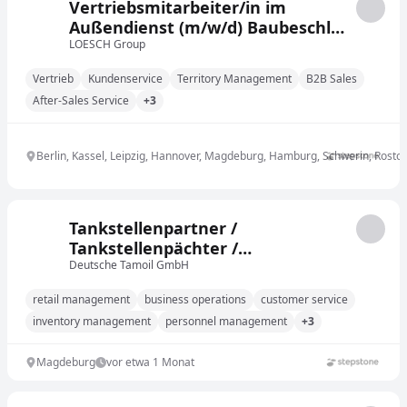
Vertriebsmitarbeiter/in im
Außendienst (m/w/d) Baubeschlag
& Sicherheitstechnik
LOESCH Group
Vertrieb
Kundenservice
Territory Management
B2B Sales
After-Sales Service
+3
Berlin, Kassel, Leipzig, Hannover, Magdeburg, Hamburg, Schwerin, Rosto
Tankstellenpartner /
Tankstellenpächter /
Tankstellenunternehmer (m/w/d)
Deutsche Tamoil GmbH
retail management
business operations
customer service
inventory management
personnel management
+3
Magdeburg
vor etwa 1 Monat