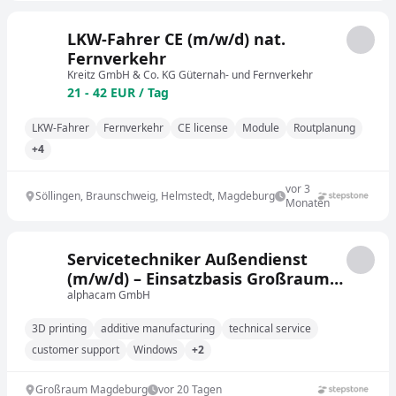
LKW-Fahrer CE (m/w/d) nat.
Fernverkehr
Kreitz GmbH & Co. KG Güternah- und Fernverkehr
21 - 42 EUR / Tag
LKW-Fahrer
Fernverkehr
CE license
Module
Routplanung
+4
vor 3
Söllingen, Braunschweig, Helmstedt, Magdeburg
Monaten
Servicetechniker Außendienst
(m/w/d) – Einsatzbasis Großraum
Magdeburg | Nord-
alphacam GmbH
/Mitteldeutschland
3D printing
additive manufacturing
technical service
customer support
Windows
+2
Großraum Magdeburg
vor 20 Tagen