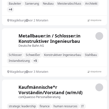
Bauleiter
Sanierung
Neubau
Meisterabschluss
Architekt
+4
Magdeburg
vor 2 Monaten
Metallbauer:in / Schlosser:in
Konstruktiver Ingenieurbau
Deutsche Bahn AG
Schlosser
Schweißer
Konstruktiver Ingenieurbau
Stahlbau
Instandsetzung
+5
Magdeburg
vor 3 Monaten
Kaufmännische*r
Vorständin/Vorstand (w/m/d)
conQuaesso Personalberatung
strategic leadership
finance
human resources
IT