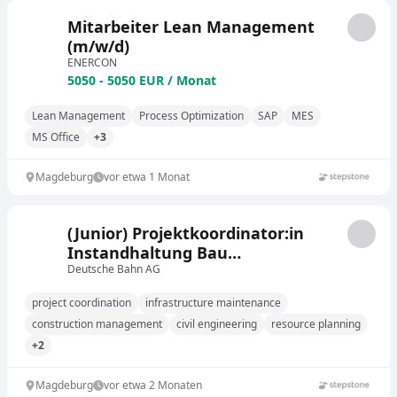
Mitarbeiter Lean Management
(m/w/d)
ENERCON
5050 - 5050 EUR / Monat
Lean Management
Process Optimization
SAP
MES
MS Office
+3
Magdeburg
vor etwa 1 Monat
(Junior) Projektkoordinator:in
Instandhaltung Bau
(Fachreferent:in)
Deutsche Bahn AG
project coordination
infrastructure maintenance
construction management
civil engineering
resource planning
+2
Magdeburg
vor etwa 2 Monaten