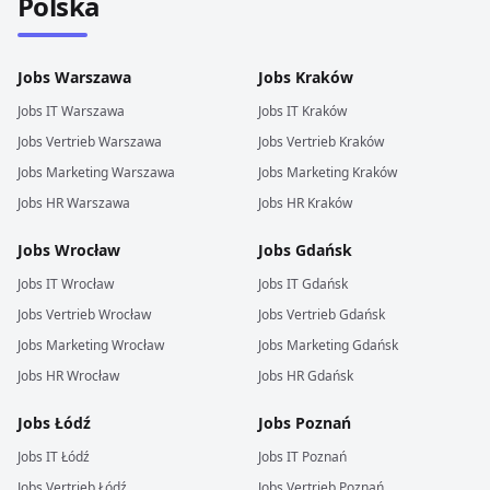
Polska
Jobs
Warszawa
Jobs
Kraków
Jobs
IT
Warszawa
Jobs
IT
Kraków
Jobs
Vertrieb
Warszawa
Jobs
Vertrieb
Kraków
Jobs
Marketing
Warszawa
Jobs
Marketing
Kraków
Jobs
HR
Warszawa
Jobs
HR
Kraków
Jobs
Wrocław
Jobs
Gdańsk
Jobs
IT
Wrocław
Jobs
IT
Gdańsk
Jobs
Vertrieb
Wrocław
Jobs
Vertrieb
Gdańsk
Jobs
Marketing
Wrocław
Jobs
Marketing
Gdańsk
Jobs
HR
Wrocław
Jobs
HR
Gdańsk
Jobs
Łódź
Jobs
Poznań
Jobs
IT
Łódź
Jobs
IT
Poznań
Jobs
Vertrieb
Łódź
Jobs
Vertrieb
Poznań